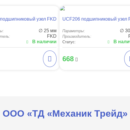
подшипниковый узел FKD
UCF206 подшипниковый узел
∅ 25 мм
∅ 3
ы:
Параметры:
FKD
тель:
Производитель:
В наличии
В нали
Статус:
668
ООО «ТД «Механик Трейд»