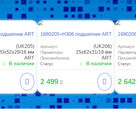
подшипник ART
1680205+H306 подшипник ART
168020
(UK205)
(UK206)
Артикул:
Артикул:
20x52x29/16 мм
25x62x31/18 мм
Параметры:
Парамет
ART
ART
Производитель:
Производ
В наличии
В наличии
Статус:
Статус:
2 499
2 642