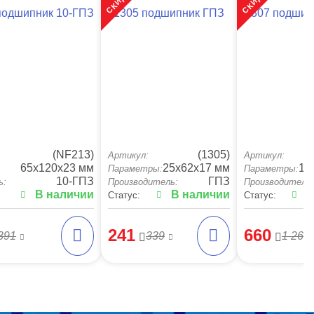
подшипник 10-ГПЗ
1305 подшипник ГПЗ
1307 подшип
(NF213)
(1305)
Артикул:
Артикул:
65x120x23 мм
25x62x17 мм
10
Параметры:
Параметры:
10-ГПЗ
ГПЗ
ь:
Производитель:
Производитель:
В наличии
В наличии
В
Статус:
Статус:
241
660
391
339
1 265