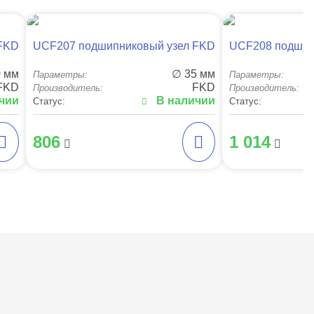
 FKD
UCF207 подшипниковый узел FKD
UCF208 подшип
0 мм
∅ 35 мм
Параметры:
Параметры:
FKD
FKD
Производитель:
Производитель:
чии
В наличии
Статус:
Статус:
806
1 014