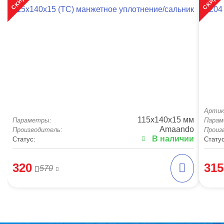
115х140х15 (TC) манжетное уплотнение/сальник
1204
Артик
115x140x15 мм
Параметры:
Парам
Amaando
Производитель:
Произ
В наличии
Статус:
Статус
320
315
570