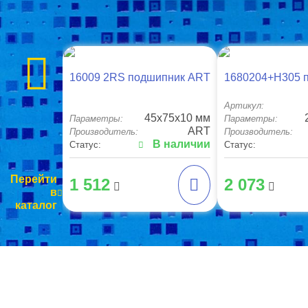
16009 2RS подшипник ART
1680204+H305 
Артикул:
45x75x10 мм
Параметры:
Параметры:
ART
Производитель:
Производитель:
В наличии
Статус:
Статус:
Перейти
1 512
2 073
в
каталог