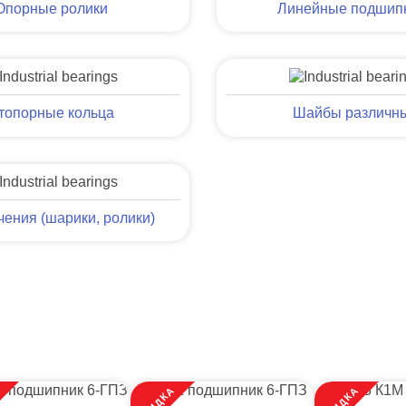
Опорные ролики
Линейные подшип
топорные кольца
Шайбы различн
чения (шарики, ролики)
А
СКИДКА
СКИДКА