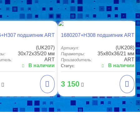
6+H307 подшипник ART
1680207+H308 подшипник ART
(UK207)
(UK208)
Артикул:
30x72x35/20 мм
35x80x36/21 мм
ры:
Параметры:
ART
ART
итель:
Производитель:
В наличии
В наличии
Статус:
3 150