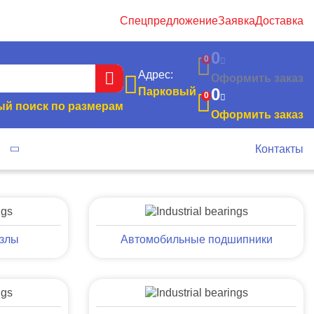
Спецпредложение
Заявка
Доставка
0
0
Адрес:
Оформить заказ
0
Парковый
0
й поиск по размерам
Оформить заказ
я
Контакты
злы
Автомобильные подшипники