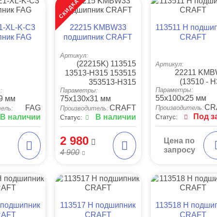
СКИДКА
1-XL-K-C3
22215 KMBW33
113511 Н подши
пник FAG
подшипник CRAFT
CRAFT
Артикул:
(22215K) 113515
Артикул:
22211 KM
13513-H315 153515
(13510 - H
353513-H315
Параметры:
:
Параметры:
55x100x25 мм
9 мм
75x130x31 мм
CR
FAG
CRAFT
Производитель:
ель:
Производитель:
Под з
В наличии
В наличии
Статус:
Статус:
2 980
Цена по
запросу
4 900
 подшипник
113517 Н подшипник
113518 Н подши
AFT
CRAFT
CRAFT