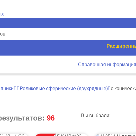
Расширенны
Справочная информаци
пники
Роликовые сферические (двухрядные)
с коническ
Вы выбрали:
результатов:
96