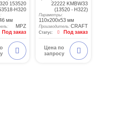
320 153520
22222 KMBW33
53518-H320
(13520 - H322)
:
Параметры:
46 мм
110x200x53 мм
MPZ
CRAFT
ель:
Производитель:
Под заказ
Под заказ
Статус:
о
Цена по
у
запросу