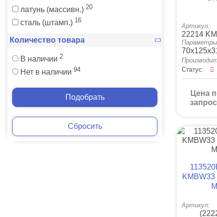
20
латунь (массивн.)
16
сталь (штамп.)
Артикул:
22214 K
Количество товара
Параметры
70x125x3
2
В наличии
Производит
Статус:
94
Нет в наличии
Цена п
Подобрать
запрос
Сбросить
113520
KMBW33 
M
Артикул:
(222