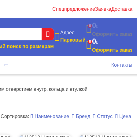
Спецпредложение
Заявка
Доставка
0
0
Адрес:
Оформить заказ
0
Парковый
0
й поиск по размерам
Оформить заказ
я
Контакты
им отверстием внутр. кольца и втулкой
Сортировка:
Наименование
Бренд
Статус
Цена