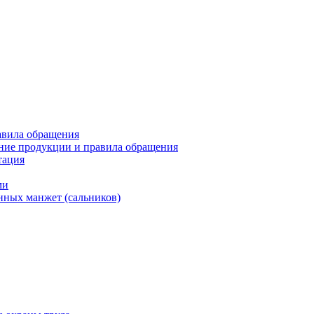
авила обращения
ние продукции и правила обращения
тация
ми
нных манжет (сальников)