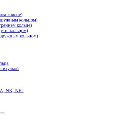
ом кольце)
аружным кольцом)
реннем кольце)
утр. кольцом)
аружным кольцом)
льца
и втулкой
A, NK, NKI