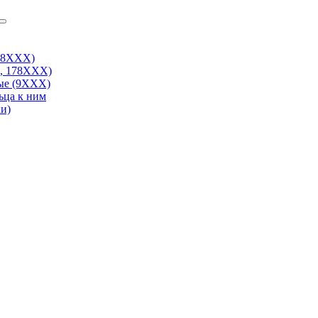
38ХХХ)
, 178ХХХ)
ые (9ХХХ)
ьца к ним
и)