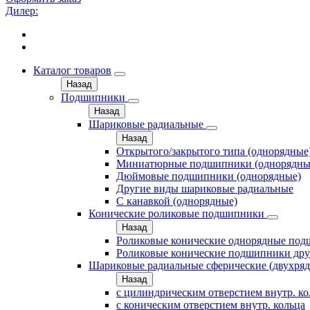
Дилер:
Каталог товаров
Назад
Подшипники
Назад
Шариковые радиальные
Назад
Открытого/закрытого типа (однорядные
Миниатюрные подшипники (однорядны
Дюймовые подшипники (однорядные)
Другие виды шариковые радиальные
С канавкой (однорядные)
Конические роликовые подшипники
Назад
Роликовые конические однорядные по
Роликовые конические подшипники дру
Шариковые радиальные сферические (двухря
Назад
с цилиндрическим отверстием внутр. к
с коническим отверстием внутр. кольца