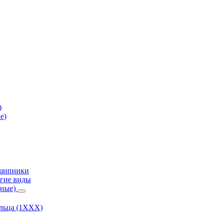
)
е)
дшипники
гие виды
дные)
ольца (1ХХХ)