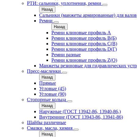
РТИ: сальники, уплотнения, ремни
Назад
Сальники (манжеты армированные) для валов
Ремни
Назад
Ремни клиновые профиль A
Ремни клиновые профиль B(Б)
Ремни клиновые профиль C(В)
Ремни клиновые профиль D(Г)
Ремни разные
Ремни клиновые профиль Z(О)
Манжеты резиновые для гидравлических устр
Пресс-масленки
Назад
Прямые
Угловые (45)
Угловые (90)
Стопорные кольца
Назад
Наружные (ГОСТ 13942-86, 13940-86,)
Внутренние (ГОСТ 13943-86, 13941-86)
Шайбы различные
Смазки, масла, химия
Назад