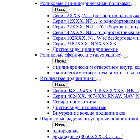
Роликовые с цилиндрическими роликами
Назад
Серия 2ХХХ, N… (без бортов на наружн
Серия 12ХХХ, NF… (с однобортовым н
Серия 32ХХХ, NU… (без бортов на внут
Серия 42ХХХ, NJ… (с однобортовым вн
Серия 102ХХХ, N…W (с безбортовым н
Серия 3182ХХХ, NNХХХХК
Другие виды цилиндрические
Роликовые сферические (двухрядные)
Назад
с цилиндрическим отверстием внутр. ко
с коническим отверстием внутр. кольца 
Игольчатые подшипники
Назад
Серии 94Х...94ХХ, СКХХХХХХ; HK…
Серии 4024ХХ, 4074ХХ; RNAV, NAV, N
Сепараторного типа
Другие виды игольчатые
Внутренние кольца подшипников
Шариковые радиально-упорные подшипники
Назад
однорядные
двухрядные (3056ХХХ, 3…, 5…)