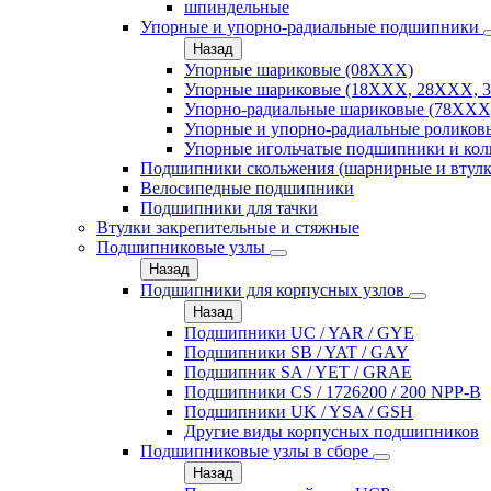
шпиндельные
Упорные и упорно-радиальные подшипники
Назад
Упорные шариковые (08XXX)
Упорные шариковые (18XXX, 28XXХ, 
Упорно-радиальные шариковые (78XXX
Упорные и упорно-радиальные роликов
Упорные игольчатые подшипники и кол
Подшипники скольжения (шарнирные и втулк
Велосипедные подшипники
Подшипники для тачки
Втулки закрепительные и стяжные
Подшипниковые узлы
Назад
Подшипники для корпусных узлов
Назад
Подшипники UC / YAR / GYE
Подшипники SB / YAT / GAY
Подшипник SA / YET / GRAE
Подшипники CS / 1726200 / 200 NPP-B
Подшипники UK / YSA / GSH
Другие виды корпусных подшипников
Подшипниковые узлы в сборе
Назад