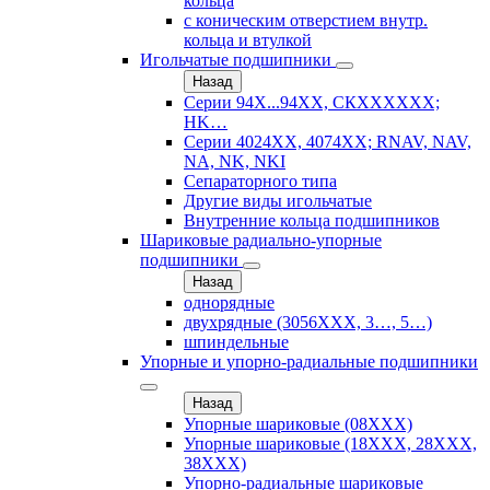
кольца
с коническим отверстием внутр.
кольца и втулкой
Игольчатые подшипники
Назад
Серии 94Х...94ХХ, СКХХХХХХ;
HK…
Серии 4024ХХ, 4074ХХ; RNAV, NAV,
NA, NK, NKI
Сепараторного типа
Другие виды игольчатые
Внутренние кольца подшипников
Шариковые радиально-упорные
подшипники
Назад
однорядные
двухрядные (3056ХХХ, 3…, 5…)
шпиндельные
Упорные и упорно-радиальные подшипники
Назад
Упорные шариковые (08XXX)
Упорные шариковые (18XXX, 28XXХ,
38ХХХ)
Упорно-радиальные шариковые