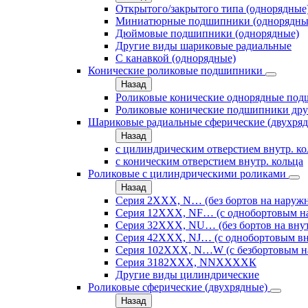
Открытого/закрытого типа (однорядные
Миниатюрные подшипники (однорядны
Дюймовые подшипники (однорядные)
Другие виды шариковые радиальные
С канавкой (однорядные)
Конические роликовые подшипники
Назад
Роликовые конические однорядные по
Роликовые конические подшипники дру
Шариковые радиальные сферические (двухря
Назад
с цилиндрическим отверстием внутр. к
с коническим отверстием внутр. кольца
Роликовые с цилиндрическими роликами
Назад
Серия 2ХХХ, N… (без бортов на наружн
Серия 12ХХХ, NF… (с однобортовым н
Серия 32ХХХ, NU… (без бортов на внут
Серия 42ХХХ, NJ… (с однобортовым вн
Серия 102ХХХ, N…W (с безбортовым н
Серия 3182ХХХ, NNХХХХК
Другие виды цилиндрические
Роликовые сферические (двухрядные)
Назад