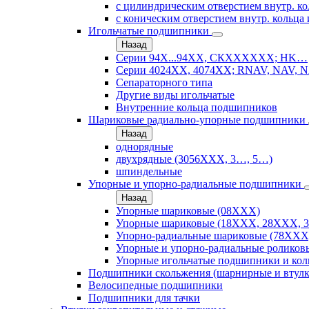
с цилиндрическим отверстием внутр. ко
с коническим отверстием внутр. кольца 
Игольчатые подшипники
Назад
Серии 94Х...94ХХ, СКХХХХХХ; HK…
Серии 4024ХХ, 4074ХХ; RNAV, NAV, N
Сепараторного типа
Другие виды игольчатые
Внутренние кольца подшипников
Шариковые радиально-упорные подшипники
Назад
однорядные
двухрядные (3056ХХХ, 3…, 5…)
шпиндельные
Упорные и упорно-радиальные подшипники
Назад
Упорные шариковые (08XXX)
Упорные шариковые (18XXX, 28XXХ, 
Упорно-радиальные шариковые (78XXX
Упорные и упорно-радиальные роликов
Упорные игольчатые подшипники и кол
Подшипники скольжения (шарнирные и втулк
Велосипедные подшипники
Подшипники для тачки