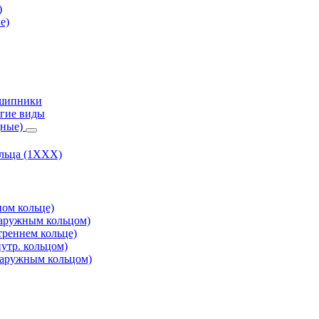
)
е)
дшипники
гие виды
дные)
ольца (1ХХХ)
ом кольце)
аружным кольцом)
реннем кольце)
утр. кольцом)
аружным кольцом)