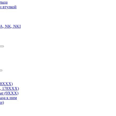
льца
и втулкой
A, NK, NKI
38ХХХ)
, 178ХХХ)
ые (9ХХХ)
ьца к ним
и)