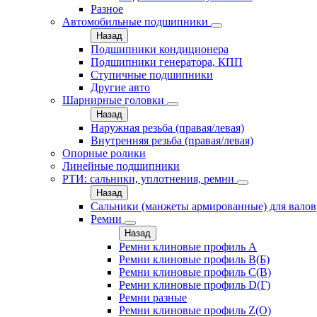
Разное
Автомобильные подшипники
Назад
Подшипники кондиционера
Подшипники генератора, КПП
Ступичные подшипники
Другие авто
Шарнирные головки
Назад
Наружная резьба (правая/левая)
Внутренняя резьба (правая/левая)
Опорные ролики
Линейные подшипники
РТИ: сальники, уплотнения, ремни
Назад
Сальники (манжеты армированные) для валов
Ремни
Назад
Ремни клиновые профиль A
Ремни клиновые профиль B(Б)
Ремни клиновые профиль C(В)
Ремни клиновые профиль D(Г)
Ремни разные
Ремни клиновые профиль Z(О)