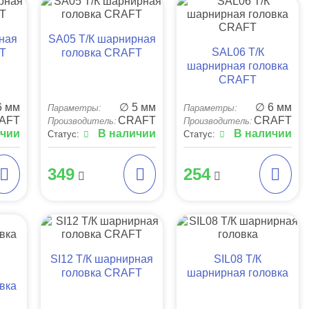
рная
SA05 Т/К шарнирная
SAL06 Т/К
FT
головка CRAFT
шарнирная головка
CRAFT
6 мм
∅ 5 мм
∅ 6 мм
Параметры:
Параметры:
AFT
CRAFT
CRAFT
Производитель:
Производитель:
ичии
В наличии
В наличии
Статус:
Статус:
349
254
SI12 Т/К шарнирная
SIL08 Т/К
головка CRAFT
шарнирная головка
вка