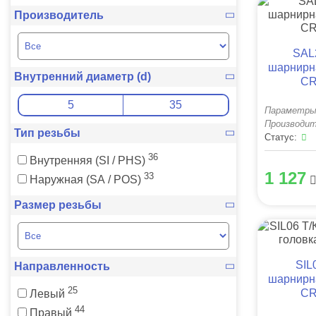
Производитель
SAL
шарнирн
Внутренний диаметр (d)
CR
Параметры
Производит
Тип резьбы
Статус:
36
Внутренняя (SI / PHS)
1 127
33
Наружная (SA / POS)
Размер резьбы
SIL
Направленность
шарнирн
25
CR
Левый
44
Правый