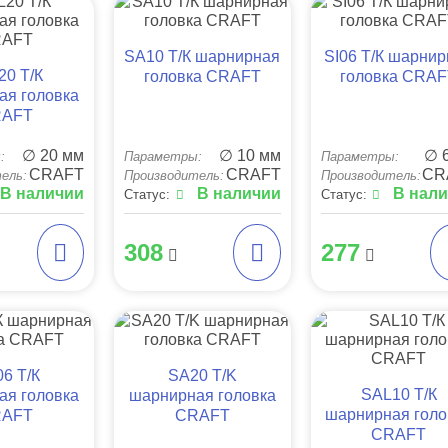
SA10 Т/К шарнирная
SI06 Т/К шарни
20 Т/К
головка CRAFT
головка CRA
ая головка
AFT
∅ 20 мм
∅ 10 мм
∅ 
:
Параметры:
Параметры:
CRAFT
CRAFT
CR
ель:
Производитель:
Производитель:
В наличии
В наличии
В нал
Статус:
Статус:
308
277
06 Т/К
SA20 T/K
SAL10 Т/К
ая головка
шарнирная головка
шарнирная голо
AFT
CRAFT
CRAFT