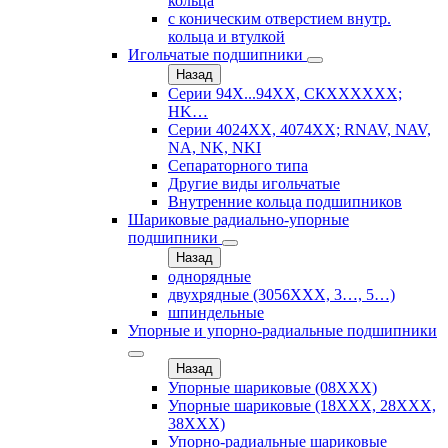
кольца
с коническим отверстием внутр.
кольца и втулкой
Игольчатые подшипники
Назад
Серии 94Х...94ХХ, СКХХХХХХ;
HK…
Серии 4024ХХ, 4074ХХ; RNAV, NAV,
NA, NK, NKI
Сепараторного типа
Другие виды игольчатые
Внутренние кольца подшипников
Шариковые радиально-упорные
подшипники
Назад
однорядные
двухрядные (3056ХХХ, 3…, 5…)
шпиндельные
Упорные и упорно-радиальные подшипники
Назад
Упорные шариковые (08XXX)
Упорные шариковые (18XXX, 28XXХ,
38ХХХ)
Упорно-радиальные шариковые