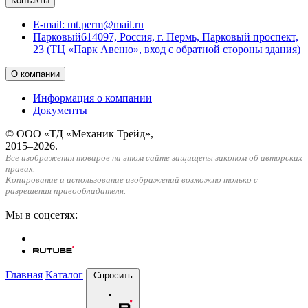
Контакты
E-mail:
mt.perm@mail.ru
Парковый
614097, Россия, г. Пермь, Парковый проспект,
23 (ТЦ «Парк Авеню», вход с обратной стороны здания)
О компании
Информация о компании
Документы
© ООО «ТД «Механик Трейд»,
2015–2026.
Все изображения товаров на этом сайте защищены законом об авторских
правах.
Копирование и использование изображений возможно только с
разрешения правообладателя.
Мы в соцсетях:
Главная
Каталог
Спросить