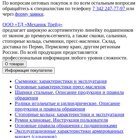
По вопросам оптовых покупок и по всем остальным вопросам
обращайтесь к специалистам по телефону
7
342
247-77-97
или
через
форму заявки
.
ООО «ТД «Механик Трейд»
предлагает широкую ассортиментную линейку подшипников
от эконом до премиум-сегмента, а также смазки, сальники,
стопорные кольца, съемники, пресс-масленки. Склад,
доставка по Перми, Пермскому краю, другим регионам
России. По всей продукции предоставляется
профессиональная информация любого уровня сложности.
О товарах
Информация покупателю
Съемники: характеристики и эксплуатация
Основные характеристики пресс‑масленок
Шарики стальные. Описание продукции и правила
обращения
Ролики игольчатые и цилиндрические. Описание
продукции и правила обращения
Стопорные кольца: характеристики и эксплуатация
Ремни клиновые. Инструкция пользователя
Основные правила обращения с подшипниками
Эксплуатационные характеристики армированных
манжет (сальников)