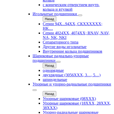
кольца
с коническим отверстием внутр.
кольца и втулкой
Игольчатые подшипники
Назад
Серии 94Х...94ХХ, СКХХХХХХ;
HK…
Серии 4024ХХ, 4074ХХ; RNAV, NAV,
NA, NK, NKI
Сепараторного типа
Другие виды игольчатые
Внутренние кольца подшипников
Шариковые радиально-упорные
подшипники
Назад
однорядные
двухрядные (3056ХХХ, 3…, 5…)
шпиндельные
Упорные и упорно-радиальные подшипники
Назад
Упорные шариковые (08XXX)
Упорные шариковые (18XXX, 28XXХ,
38ХХХ)
Упорно-радиальные шариковые