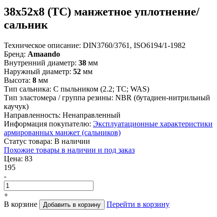
38х52х8 (TC) манжетное уплотнение/
сальник
Техническое описание:
DIN3760/3761, ISO6194/1-1982
Бренд:
Amaando
Внутренний диаметр:
38
мм
Наружный диаметр:
52
мм
Высота:
8
мм
Тип сальника:
C пыльником (2.2; ТС; WAS)
Тип эластомера / группа резины:
NBR (бутадиен-нитрильный
каучук)
Направленность:
Ненаправленный
Информация покупателю:
Эксплуатационные характеристики
армированных манжет (сальников)
Статус товара:
В наличии
Похожие товары в наличии и под заказ
Цена:
83
195
-
+
В корзине
Перейти в корзину
Добавить в корзину