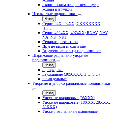
кольца
с коническим отверстием внутр.
кольца и втулкой
Игольчатые подшипники
Назад
Серии 94Х...94ХХ, СКХХХХХХ;
HK…
Серии 4024ХХ, 4074ХХ; RNAV, NAV,
NA, NK, NKI
Сепараторного типа
Другие виды игольчатые
Внутренние кольца подшипников
Шариковые радиально-упорные
подшипники
Назад
однорядные
двухрядные (3056ХХХ, 3…, 5…)
шпиндельные
Упорные и упорно-радиальные подшипники
Назад
Упорные шариковые (08XXX)
Упорные шариковые (18XXX, 28XXХ,
38ХХХ)
Упорно-радиальные шариковые