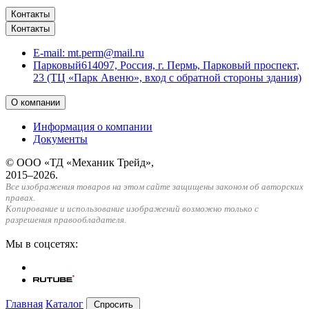
Контакты
Контакты
E-mail:
mt.perm@mail.ru
Парковый
614097, Россия, г. Пермь, Парковый проспект,
23 (ТЦ «Парк Авеню», вход с обратной стороны здания)
О компании
Информация о компании
Документы
© ООО «ТД «Механик Трейд»,
2015–2026.
Все изображения товаров на этом сайте защищены законом об авторских
правах.
Копирование и использование изображений возможно только с
разрешения правообладателя.
Мы в соцсетях:
Главная
Каталог
Спросить