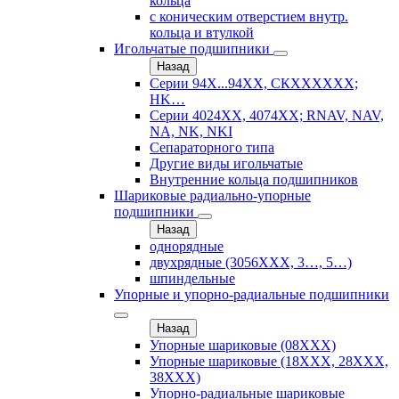
кольца
с коническим отверстием внутр.
кольца и втулкой
Игольчатые подшипники
Назад
Серии 94Х...94ХХ, СКХХХХХХ;
HK…
Серии 4024ХХ, 4074ХХ; RNAV, NAV,
NA, NK, NKI
Сепараторного типа
Другие виды игольчатые
Внутренние кольца подшипников
Шариковые радиально-упорные
подшипники
Назад
однорядные
двухрядные (3056ХХХ, 3…, 5…)
шпиндельные
Упорные и упорно-радиальные подшипники
Назад
Упорные шариковые (08XXX)
Упорные шариковые (18XXX, 28XXХ,
38ХХХ)
Упорно-радиальные шариковые