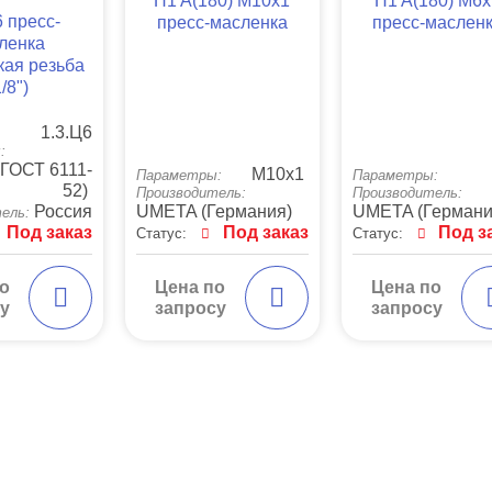
H1 A(180) M10x1
H1 A(180) M6
6 пресс-
пресс-масленка
пресс-маслен
ленка
кая резьба
/8")
1.3.Ц6
:
о ГОСТ 6111-
М10х1
Параметры:
Параметры:
52)
Производитель:
Производитель:
Россия
UMETA (Германия)
UMETA (Германи
ель:
Под заказ
Под заказ
Под з
Статус:
Статус:
о
Цена по
Цена по
у
запросу
запросу