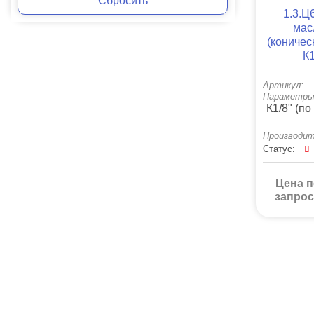
Сбросить
1.3.Ц
мас
(коничес
К1
Артикул:
Параметры
К1/8" (п
Производит
Статус:
Цена п
запрос