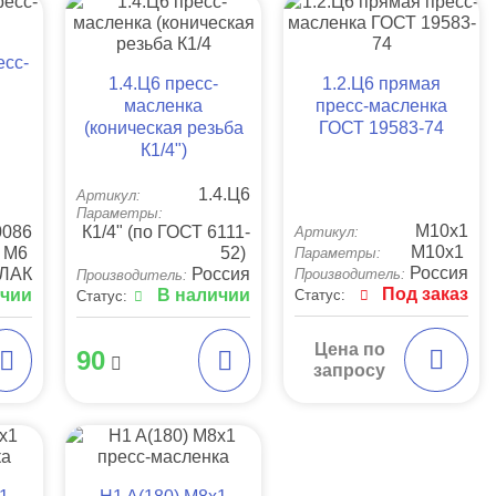
есс-
1.4.Ц6 пресс-
1.2.Ц6 прямая
масленка
пресс-масленка
(коническая резьба
ГОСТ 19583-74
К1/4")
1.4.Ц6
Артикул:
Параметры:
М10х1
0086
К1/4" (по ГОСТ 6111-
Артикул:
М10х1
М6
52)
Параметры:
Россия
ЛАК
Россия
Производитель:
Производитель:
Под заказ
ичии
В наличии
Статус:
Статус:
Цена по
90
запросу