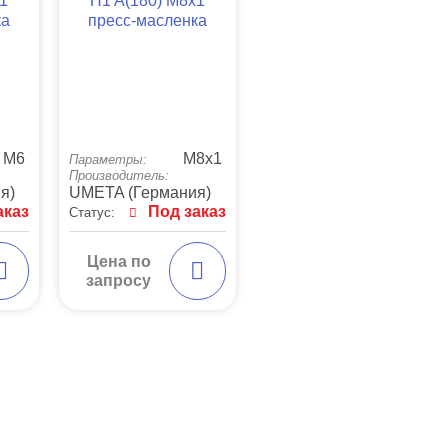
x1
H1 A(180) M8x1
ка
пресс-масленка
М6
М8х1
Параметры:
Производитель:
я)
UMETA (Германия)
аказ
Под заказ
Статус:
Цена по
запросу