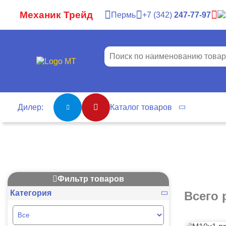
Механик Трейд
Пермь
7
342
247-77-97
Дилер:
Каталог товаров
Фильтр товаров
Категория
Всего 