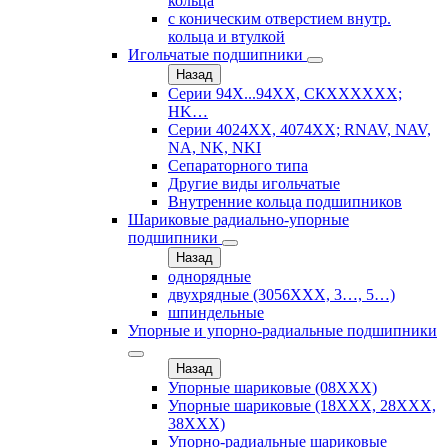
кольца
с коническим отверстием внутр.
кольца и втулкой
Игольчатые подшипники
Назад
Серии 94Х...94ХХ, СКХХХХХХ;
HK…
Серии 4024ХХ, 4074ХХ; RNAV, NAV,
NA, NK, NKI
Сепараторного типа
Другие виды игольчатые
Внутренние кольца подшипников
Шариковые радиально-упорные
подшипники
Назад
однорядные
двухрядные (3056ХХХ, 3…, 5…)
шпиндельные
Упорные и упорно-радиальные подшипники
Назад
Упорные шариковые (08XXX)
Упорные шариковые (18XXX, 28XXХ,
38ХХХ)
Упорно-радиальные шариковые