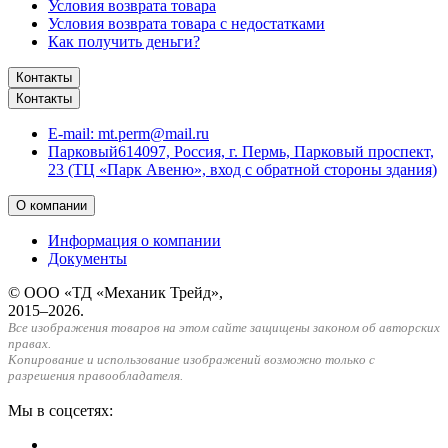
Условия возврата товара
Условия возврата товара с недостатками
Как получить деньги?
Контакты
Контакты
E-mail:
mt.perm@mail.ru
Парковый
614097, Россия, г. Пермь, Парковый проспект,
23 (ТЦ «Парк Авеню», вход с обратной стороны здания)
О компании
Информация о компании
Документы
© ООО «ТД «Механик Трейд»,
2015–2026.
Все изображения товаров на этом сайте защищены законом об авторских
правах.
Копирование и использование изображений возможно только с
разрешения правообладателя.
Мы в соцсетях: