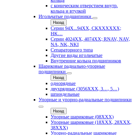
кольца
с коническим отверстием внутр.
кольца и втулкой
Игольчатые подшипники
Назад
Серии 94Х...94ХХ, СКХХХХХХ;
HK…
Серии 4024ХХ, 4074ХХ; RNAV, NAV,
NA, NK, NKI
Сепараторного типа
Другие виды игольчатые
Внутренние кольца подшипников
Шариковые радиально-упорные
подшипники
Назад
однорядные
двухрядные (3056ХХХ, 3…, 5…)
шпиндельные
Упорные и упорно-радиальные подшипники
Назад
Упорные шариковые (08XXX)
Упорные шариковые (18XXX, 28XXХ,
38ХХХ)
Упорно-радиальные шариковые