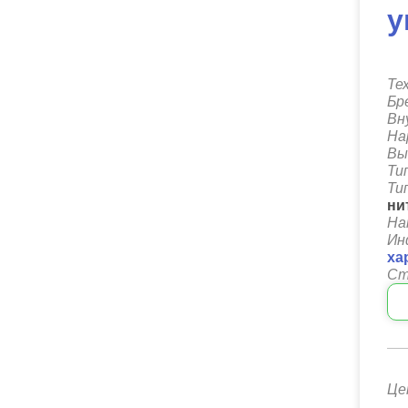
у
Те
Бр
Вн
На
Вы
Ти
Ти
ни
На
Ин
ха
Ст
Це