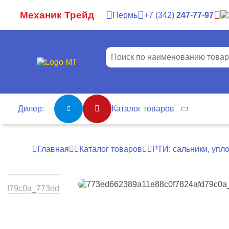
Механик Трейд
Пермь
7
342
247-77-97
Дилер:
Каталог товаров
Главная
Каталог товаров
РТИ: сальники, упл