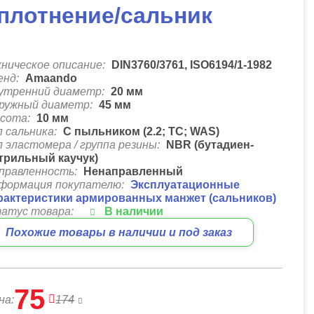
плотнение/сальник
хническое описание:
DIN3760/3761, ISO6194/1-1982
енд:
Amaando
утренний диаметр:
20
мм
ружный диаметр:
45
мм
сота:
10
мм
п сальника:
C пыльником (2.2; ТС; WAS)
п эластомера / группа резины:
NBR (бутадиен-
трильный каучук)
правленность:
Ненаправленный
формация покупателю:
Эксплуатационные
рактеристики армированных манжет (сальников)
атус товара:
В наличии
Похожие товары в наличии и под заказ
75
на:
174