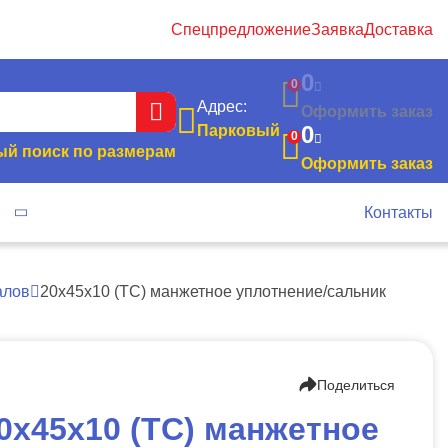
Спецпредложение
Заявка
Доставка
0
0
Адрес:
Оформить заказ
0
Парковый
0
й поиск по размерам
Оформить заказ
я
Контакты
алов
20х45х10 (TC) манжетное уплотнение/сальник
Поделиться
0х45х10 (TC) манжетное