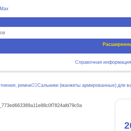
Расширенны
Справочная информаци
отнения, ремни
Сальники (манжеты армированные) для в
2