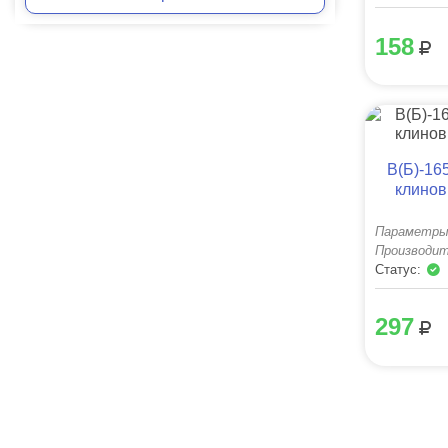
158
B(Б)-16
клино
Параметры
Производит
Статус:
297