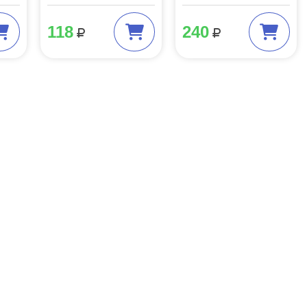
118
240