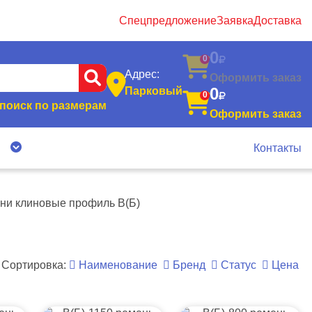
Спецпредложение
Заявка
Доставка
0
0
Адрес:
Оформить заказ
0
Парковый
0
поиск по размерам
Оформить заказ
я
Контакты
ни клиновые профиль B(Б)
Сортировка:
Наименование
Бренд
Статус
Цена