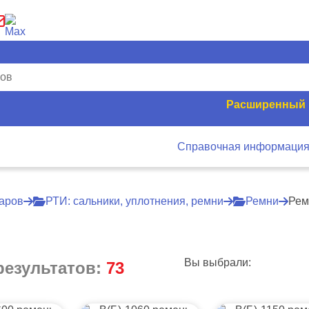
Расширенный 
Справочная информаци
варов
РТИ: сальники, уплотнения, ремни
Ремни
Рем
Вы выбрали:
результатов:
73