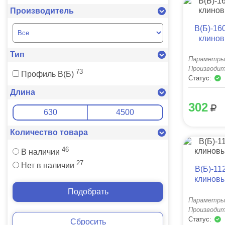
Производитель
B(Б)-16
клино
Тип
Параметры
Производит
73
Профиль B(Б)
Статус:
Длина
302
Количество товара
46
В наличии
27
Нет в наличии
B(Б)-11
клиновы
Подобрать
Параметры
Производит
Статус:
Сбросить