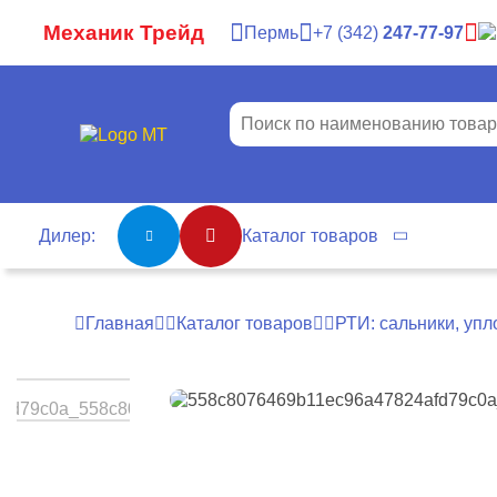
Механик Трейд
Пермь
7
342
247-77-97
Дилер:
Каталог товаров
Главная
Каталог товаров
РТИ: сальники, упл