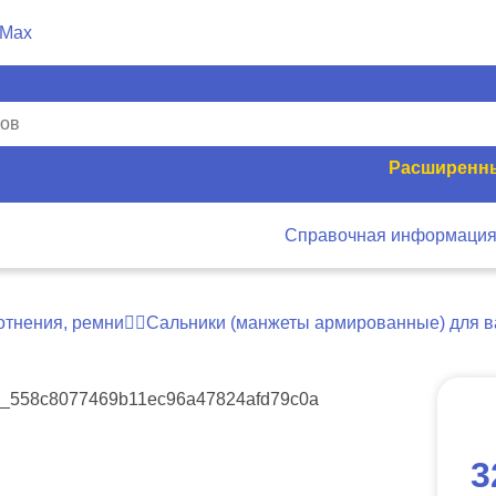
Расширенны
Справочная информаци
отнения, ремни
Сальники (манжеты армированные) для в
3