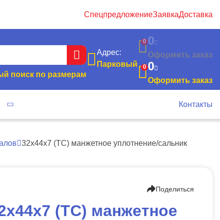
Спецпредложение
Заявка
Доставка
0
0
Адрес:
Оформить заказ
0
Парковый
0
й поиск по размерам
Оформить заказ
я
Контакты
алов
32х44х7 (TC) манжетное уплотнение/сальник
Поделиться
2х44х7 (TC) манжетное