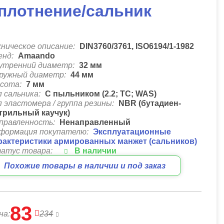
плотнение/сальник
хническое описание:
DIN3760/3761, ISO6194/1-1982
енд:
Amaando
утренний диаметр:
32
мм
ружный диаметр:
44
мм
сота:
7
мм
п сальника:
C пыльником (2.2; ТС; WAS)
п эластомера / группа резины:
NBR (бутадиен-
трильный каучук)
правленность:
Ненаправленный
формация покупателю:
Эксплуатационные
рактеристики армированных манжет (сальников)
атус товара:
В наличии
Похожие товары в наличии и под заказ
83
на:
234