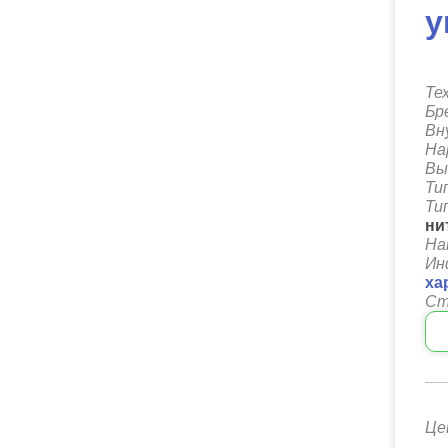
у
Те
Бр
Вн
На
Вы
Ти
Ти
ни
На
Ин
ха
Ст
Це