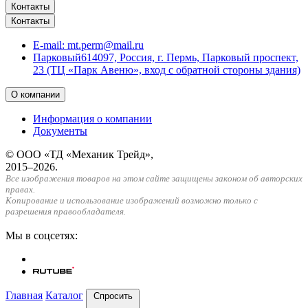
Контакты
Контакты
E-mail:
mt.perm@mail.ru
Парковый
614097, Россия, г. Пермь, Парковый проспект,
23 (ТЦ «Парк Авеню», вход с обратной стороны здания)
О компании
Информация о компании
Документы
© ООО «ТД «Механик Трейд»,
2015–2026.
Все изображения товаров на этом сайте защищены законом об авторских
правах.
Копирование и использование изображений возможно только с
разрешения правообладателя.
Мы в соцсетях:
Главная
Каталог
Спросить