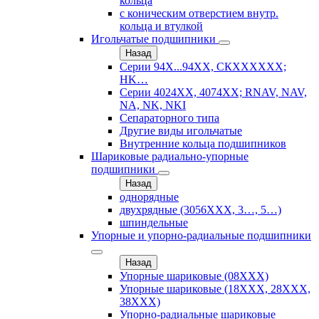
кольца
с коническим отверстием внутр.
кольца и втулкой
Игольчатые подшипники
Назад
Серии 94Х...94ХХ, СКХХХХХХ;
HK…
Серии 4024ХХ, 4074ХХ; RNAV, NAV,
NA, NK, NKI
Сепараторного типа
Другие виды игольчатые
Внутренние кольца подшипников
Шариковые радиально-упорные
подшипники
Назад
однорядные
двухрядные (3056ХХХ, 3…, 5…)
шпиндельные
Упорные и упорно-радиальные подшипники
Назад
Упорные шариковые (08XXX)
Упорные шариковые (18XXX, 28XXХ,
38ХХХ)
Упорно-радиальные шариковые