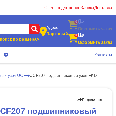
Спецпредложение
Заявка
Доставка
0
0
Адрес:
Оформить заказ
0
Парковый
0
поиск по размерам
Оформить заказ
я
Контакты
ый узел UCF
UCF207 подшипниковый узел FKD
Поделиться
CF207 подшипниковый