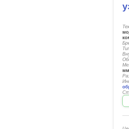
у
Те
мо
ко
Бр
Ти
Вн
Об
Ме
м
Ра
Ин
об
Ст
Це