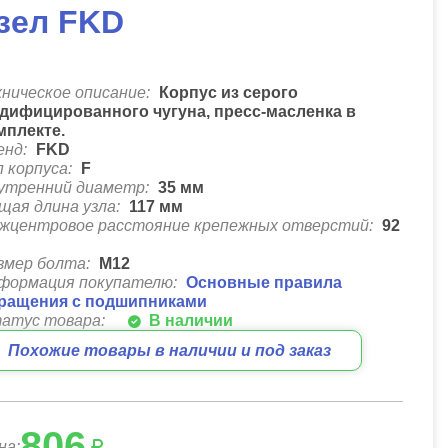
зел FKD
хническое описание:
Корпус из серого
дифицированного чугуна, пресс-масленка в
мплекте.
енд:
FKD
п корпуса:
F
утренний диаметр:
35
мм
щая длина узла:
117
мм
жцентровое расстояние крепежных отверстий:
92
м
змер болта:
М12
формация покупателю:
Основные правила
ращения с подшипниками
атус товара:
В наличии
Похожие товары в наличии и под заказ
806
на: