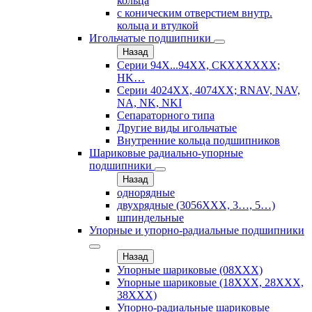
кольца
с коническим отверстием внутр.
кольца и втулкой
Игольчатые подшипники
Назад
Серии 94Х...94ХХ, СКХХХХХХ;
HK…
Серии 4024ХХ, 4074ХХ; RNAV, NAV,
NA, NK, NKI
Сепараторного типа
Другие виды игольчатые
Внутренние кольца подшипников
Шариковые радиально-упорные
подшипники
Назад
однорядные
двухрядные (3056ХХХ, 3…, 5…)
шпиндельные
Упорные и упорно-радиальные подшипники
Назад
Упорные шариковые (08XXX)
Упорные шариковые (18XXX, 28XXХ,
38ХХХ)
Упорно-радиальные шариковые