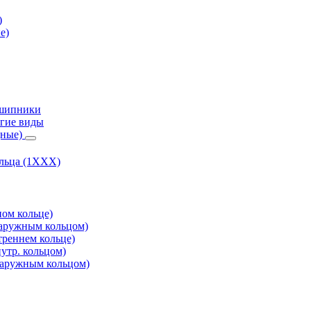
)
е)
дшипники
гие виды
дные)
ольца (1ХХХ)
ом кольце)
аружным кольцом)
реннем кольце)
утр. кольцом)
аружным кольцом)