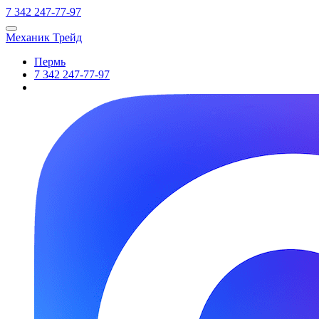
7
342
247-77-97
Механик Трейд
Пермь
7
342
247-77-97