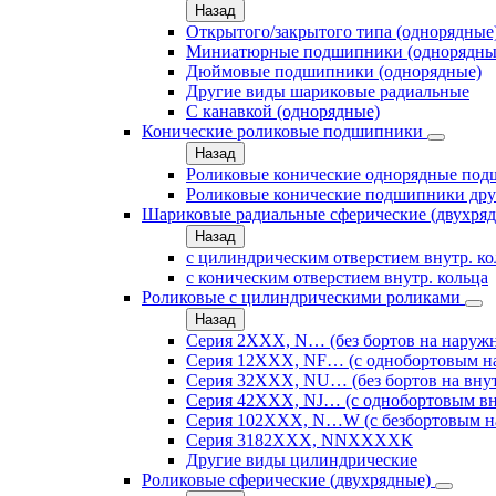
Назад
Открытого/закрытого типа (однорядные
Миниатюрные подшипники (однорядны
Дюймовые подшипники (однорядные)
Другие виды шариковые радиальные
С канавкой (однорядные)
Конические роликовые подшипники
Назад
Роликовые конические однорядные по
Роликовые конические подшипники дру
Шариковые радиальные сферические (двухря
Назад
с цилиндрическим отверстием внутр. к
с коническим отверстием внутр. кольца
Роликовые с цилиндрическими роликами
Назад
Серия 2ХХХ, N… (без бортов на наружн
Серия 12ХХХ, NF… (с однобортовым н
Серия 32ХХХ, NU… (без бортов на внут
Серия 42ХХХ, NJ… (с однобортовым вн
Серия 102ХХХ, N…W (с безбортовым н
Серия 3182ХХХ, NNХХХХК
Другие виды цилиндрические
Роликовые сферические (двухрядные)