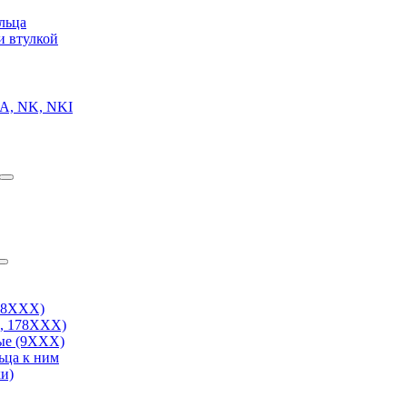
льца
и втулкой
A, NK, NKI
38ХХХ)
, 178ХХХ)
ые (9ХХХ)
ьца к ним
и)