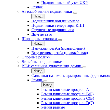
Подшипниковый узел UKP
Разное
Автомобильные подшипники
Назад
Подшипники кондиционера
Подшипники генератора, КПП
Ступичные подшипники
Другие авто
Шарнирные головки
Назад
Наружная резьба (правая/левая)
Внутренняя резьба (правая/левая)
Опорные ролики
Линейные подшипники
РТИ: сальники, уплотнения, ремни
Назад
Сальники (манжеты армированные) для валов
Ремни
Назад
Ремни клиновые профиль A
Ремни клиновые профиль B(Б)
Ремни клиновые профиль C(В)
Ремни клиновые профиль D(Г)
Ремни разные