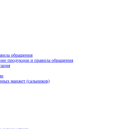
авила обращения
ние продукции и правила обращения
тация
ми
нных манжет (сальников)