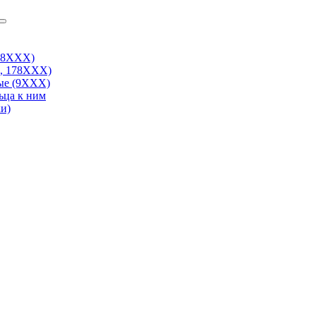
38ХХХ)
, 178ХХХ)
ые (9ХХХ)
ьца к ним
и)