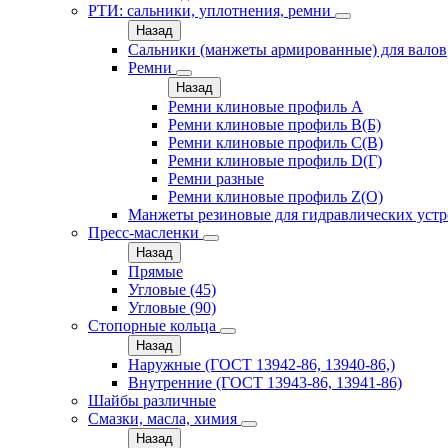
РТИ: сальники, уплотнения, ремни
Назад
Сальники (манжеты армированные) для валов
Ремни
Назад
Ремни клиновые профиль A
Ремни клиновые профиль B(Б)
Ремни клиновые профиль C(В)
Ремни клиновые профиль D(Г)
Ремни разные
Ремни клиновые профиль Z(О)
Манжеты резиновые для гидравлических устр
Пресс-масленки
Назад
Прямые
Угловые (45)
Угловые (90)
Стопорные кольца
Назад
Наружные (ГОСТ 13942-86, 13940-86,)
Внутренние (ГОСТ 13943-86, 13941-86)
Шайбы различные
Смазки, масла, химия
Назад