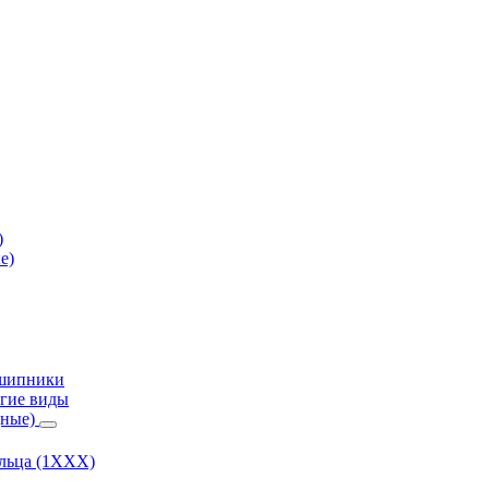
)
е)
дшипники
гие виды
дные)
ольца (1ХХХ)