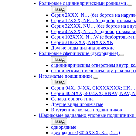
Роликовые с цилиндрическими роликами
Назад
Серия 2ХХХ, N… (без бортов на наружн
Серия 12ХХХ, NF… (с однобортовым н
Серия 32ХХХ, NU… (без бортов на внут
Серия 42ХХХ, NJ… (с однобортовым вн
Серия 102ХХХ, N…W (с безбортовым н
Серия 3182ХХХ, NNХХХХК
Другие виды цилиндрические
Роликовые сферические (двухрядные)
Назад
с цилиндрическим отверстием внутр. ко
с коническим отверстием внутр. кольца 
Игольчатые подшипники
Назад
Серии 94Х...94ХХ, СКХХХХХХ; HK…
Серии 4024ХХ, 4074ХХ; RNAV, NAV, N
Сепараторного типа
Другие виды игольчатые
Внутренние кольца подшипников
Шариковые радиально-упорные подшипники
Назад
однорядные
двухрядные (3056ХХХ, 3…, 5…)