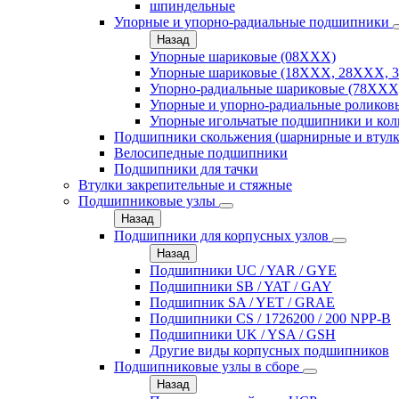
шпиндельные
Упорные и упорно-радиальные подшипники
Назад
Упорные шариковые (08XXX)
Упорные шариковые (18XXX, 28XXХ, 
Упорно-радиальные шариковые (78XXX
Упорные и упорно-радиальные роликов
Упорные игольчатые подшипники и кол
Подшипники скольжения (шарнирные и втулк
Велосипедные подшипники
Подшипники для тачки
Втулки закрепительные и стяжные
Подшипниковые узлы
Назад
Подшипники для корпусных узлов
Назад
Подшипники UC / YAR / GYE
Подшипники SB / YAT / GAY
Подшипник SA / YET / GRAE
Подшипники CS / 1726200 / 200 NPP-B
Подшипники UK / YSA / GSH
Другие виды корпусных подшипников
Подшипниковые узлы в сборе
Назад