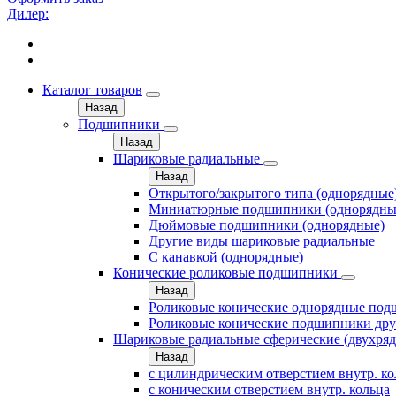
Дилер:
Каталог товаров
Назад
Подшипники
Назад
Шариковые радиальные
Назад
Открытого/закрытого типа (однорядные
Миниатюрные подшипники (однорядны
Дюймовые подшипники (однорядные)
Другие виды шариковые радиальные
С канавкой (однорядные)
Конические роликовые подшипники
Назад
Роликовые конические однорядные по
Роликовые конические подшипники дру
Шариковые радиальные сферические (двухря
Назад
с цилиндрическим отверстием внутр. к
с коническим отверстием внутр. кольца