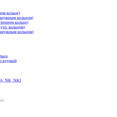
ом кольце)
аружным кольцом)
реннем кольце)
утр. кольцом)
аружным кольцом)
льца
и втулкой
A, NK, NKI