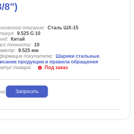
3/8")
хническое описание:
Сталь ШХ-15
тикул:
9.525 G 10
енд:
Китай
асс точности:
10
аметр:
9.525
мм
формация покупателю:
Шарики стальные.
исание продукции и правила обращения
атус товара:
Под заказ
Запросить
на: