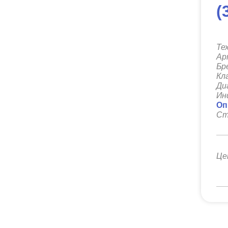
(
Те
Ар
Бр
Кл
Ди
Ин
Оп
Ст
Це