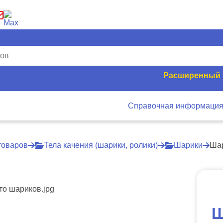
Расширенный 
Справочная информаци
товаров
Тела качения (шарики, ролики)
Шарики
Шар
Ш