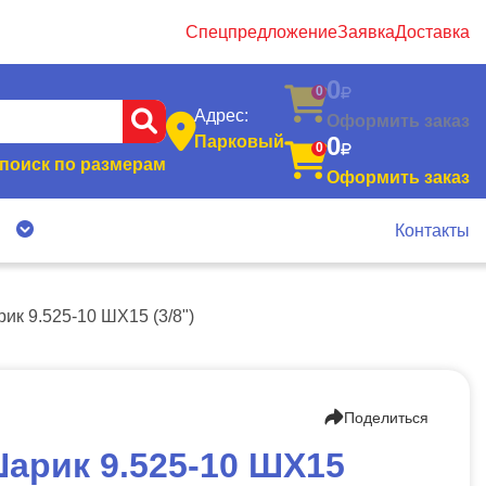
Спецпредложение
Заявка
Доставка
0
0
Адрес:
Оформить заказ
0
Парковый
0
поиск по размерам
Оформить заказ
я
Контакты
ик 9.525-10 ШХ15 (3/8")
Поделиться
арик 9.525-10 ШХ15