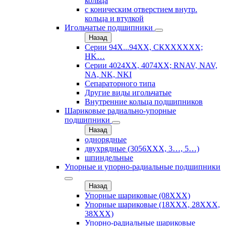
кольца
с коническим отверстием внутр.
кольца и втулкой
Игольчатые подшипники
Назад
Серии 94Х...94ХХ, СКХХХХХХ;
HK…
Серии 4024ХХ, 4074ХХ; RNAV, NAV,
NA, NK, NKI
Сепараторного типа
Другие виды игольчатые
Внутренние кольца подшипников
Шариковые радиально-упорные
подшипники
Назад
однорядные
двухрядные (3056ХХХ, 3…, 5…)
шпиндельные
Упорные и упорно-радиальные подшипники
Назад
Упорные шариковые (08XXX)
Упорные шариковые (18XXX, 28XXХ,
38ХХХ)
Упорно-радиальные шариковые