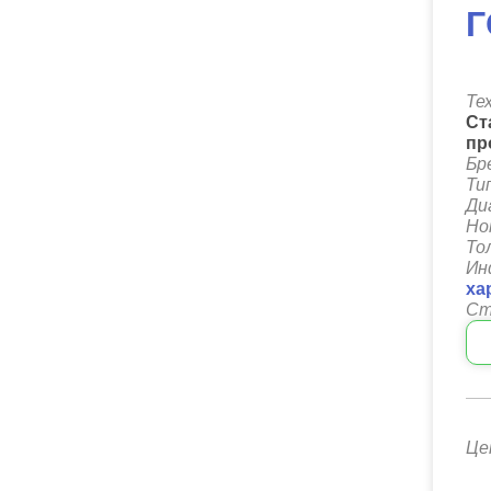
Г
Те
Ст
пр
Бр
Ти
Ди
Но
То
Ин
ха
Ст
Це