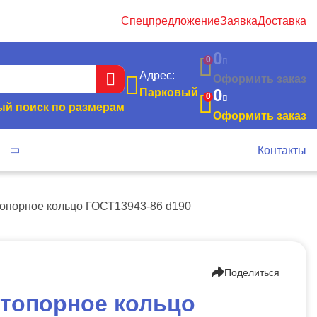
Спецпредложение
Заявка
Доставка
0
0
Адрес:
Оформить заказ
0
Парковый
0
й поиск по размерам
Оформить заказ
я
Контакты
опорное кольцо ГОСТ13943-86 d190
Поделиться
топорное кольцо