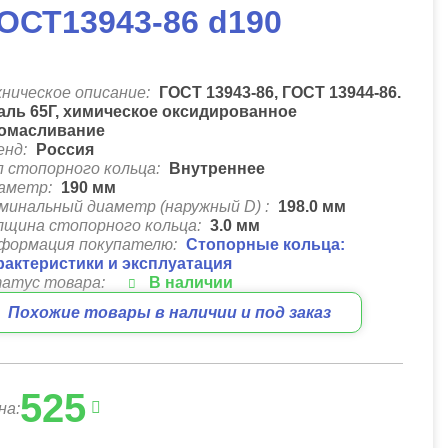
ОСТ13943-86 d190
хническое описание:
ГОСТ 13943-86, ГОСТ 13944-86.
аль 65Г, химическое оксидированное
омасливание
енд:
Россия
п стопорного кольца:
Внутреннее
аметр:
190
мм
минальный диаметр (наружный D) :
198.0
мм
лщина стопорного кольца:
3.0
мм
формация покупателю:
Стопорные кольца:
рактеристики и эксплуатация
атус товара:
В наличии
Похожие товары в наличии и под заказ
525
на: