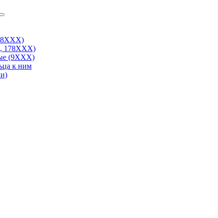
38ХХХ)
, 178ХХХ)
ые (9ХХХ)
ьца к ним
и)