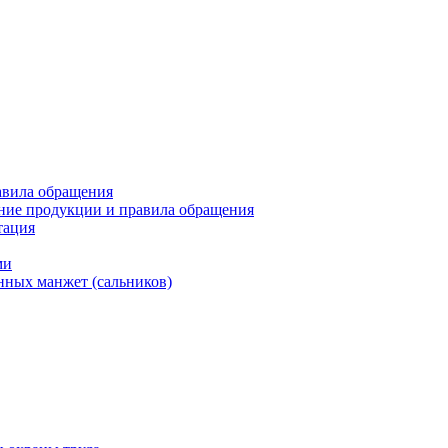
авила обращения
ние продукции и правила обращения
тация
ми
нных манжет (сальников)