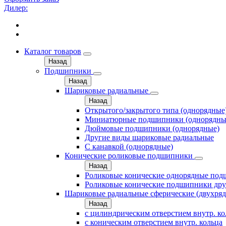
Дилер:
Каталог товаров
Назад
Подшипники
Назад
Шариковые радиальные
Назад
Открытого/закрытого типа (однорядные
Миниатюрные подшипники (однорядны
Дюймовые подшипники (однорядные)
Другие виды шариковые радиальные
С канавкой (однорядные)
Конические роликовые подшипники
Назад
Роликовые конические однорядные по
Роликовые конические подшипники дру
Шариковые радиальные сферические (двухря
Назад
с цилиндрическим отверстием внутр. к
с коническим отверстием внутр. кольца