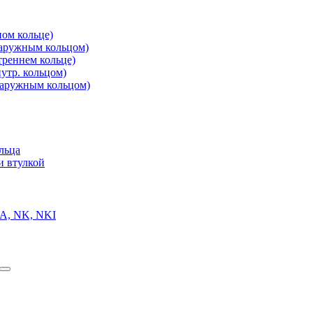
ом кольце)
аружным кольцом)
реннем кольце)
утр. кольцом)
аружным кольцом)
льца
и втулкой
A, NK, NKI