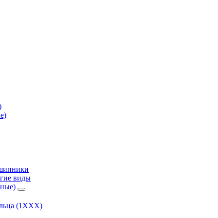
)
е)
дшипники
гие виды
дные)
ольца (1ХХХ)