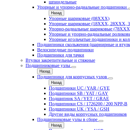
шпиндельные
Упорные и упорно-радиальные подшипники
Назад
Упорные шариковые (08XXX)
Упорные шариковые (18XXX, 28XXХ, 
Упорно-радиальные шариковые (78XXX
Упорные и упорно-радиальные роликов
Упорные игольчатые подшипники и кол
Подшипники скольжения (шарнирные и втулк
Велосипедные подшипники
Подшипники для тачки
Втулки закрепительные и стяжные
Подшипниковые узлы
Назад
Подшипники для корпусных узлов
Назад
Подшипники UC / YAR / GYE
Подшипники SB / YAT / GAY
Подшипник SA / YET / GRAE
Подшипники CS / 1726200 / 200 NPP-B
Подшипники UK / YSA / GSH
Другие виды корпусных подшипников
Подшипниковые узлы в сборе
Назад