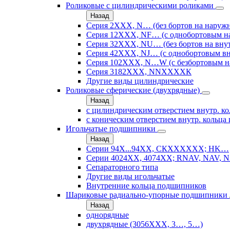
Роликовые с цилиндрическими роликами
Назад
Серия 2ХХХ, N… (без бортов на наружн
Серия 12ХХХ, NF… (с однобортовым н
Серия 32ХХХ, NU… (без бортов на внут
Серия 42ХХХ, NJ… (с однобортовым вн
Серия 102ХХХ, N…W (с безбортовым н
Серия 3182ХХХ, NNХХХХК
Другие виды цилиндрические
Роликовые сферические (двухрядные)
Назад
с цилиндрическим отверстием внутр. ко
с коническим отверстием внутр. кольца 
Игольчатые подшипники
Назад
Серии 94Х...94ХХ, СКХХХХХХ; HK…
Серии 4024ХХ, 4074ХХ; RNAV, NAV, N
Сепараторного типа
Другие виды игольчатые
Внутренние кольца подшипников
Шариковые радиально-упорные подшипники
Назад
однорядные
двухрядные (3056ХХХ, 3…, 5…)