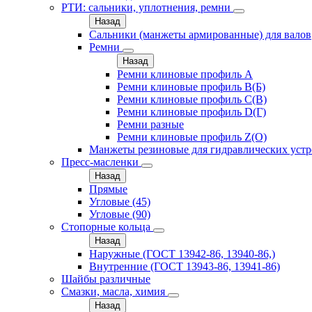
РТИ: сальники, уплотнения, ремни
Назад
Сальники (манжеты армированные) для валов
Ремни
Назад
Ремни клиновые профиль A
Ремни клиновые профиль B(Б)
Ремни клиновые профиль C(В)
Ремни клиновые профиль D(Г)
Ремни разные
Ремни клиновые профиль Z(О)
Манжеты резиновые для гидравлических устр
Пресс-масленки
Назад
Прямые
Угловые (45)
Угловые (90)
Стопорные кольца
Назад
Наружные (ГОСТ 13942-86, 13940-86,)
Внутренние (ГОСТ 13943-86, 13941-86)
Шайбы различные
Смазки, масла, химия
Назад