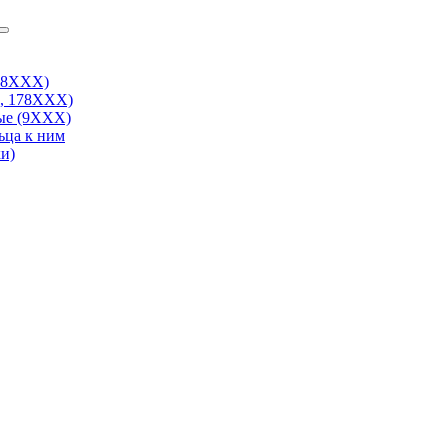
38ХХХ)
, 178ХХХ)
ые (9ХХХ)
ьца к ним
и)