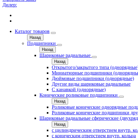
Дилер:
Каталог товаров
Назад
Подшипники
Назад
Шариковые радиальные
Назад
Открытого/закрытого типа (однорядные
Миниатюрные подшипники (однорядны
Дюймовые подшипники (однорядные)
Другие виды шариковые радиальные
С канавкой (однорядные)
Конические роликовые подшипники
Назад
Роликовые конические однорядные по
Роликовые конические подшипники дру
Шариковые радиальные сферические (двухря
Назад
с цилиндрическим отверстием внутр. к
с коническим отверстием внутр. кольца