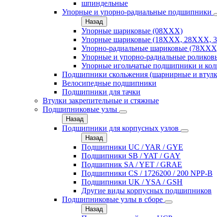
шпиндельные
Упорные и упорно-радиальные подшипники
Назад
Упорные шариковые (08XXX)
Упорные шариковые (18XXX, 28XXХ, 
Упорно-радиальные шариковые (78XXX
Упорные и упорно-радиальные роликов
Упорные игольчатые подшипники и кол
Подшипники скольжения (шарнирные и втулк
Велосипедные подшипники
Подшипники для тачки
Втулки закрепительные и стяжные
Подшипниковые узлы
Назад
Подшипники для корпусных узлов
Назад
Подшипники UC / YAR / GYE
Подшипники SB / YAT / GAY
Подшипник SA / YET / GRAE
Подшипники CS / 1726200 / 200 NPP-B
Подшипники UK / YSA / GSH
Другие виды корпусных подшипников
Подшипниковые узлы в сборе
Назад