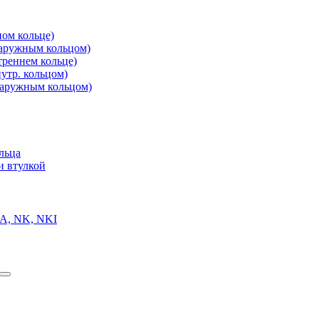
ом кольце)
аружным кольцом)
реннем кольце)
утр. кольцом)
аружным кольцом)
льца
и втулкой
A, NK, NKI