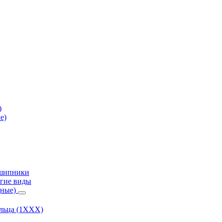
)
е)
дшипники
гие виды
дные)
ольца (1ХХХ)