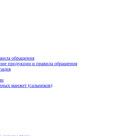
авила обращения
ние продукции и правила обращения
тация
ми
нных манжет (сальников)