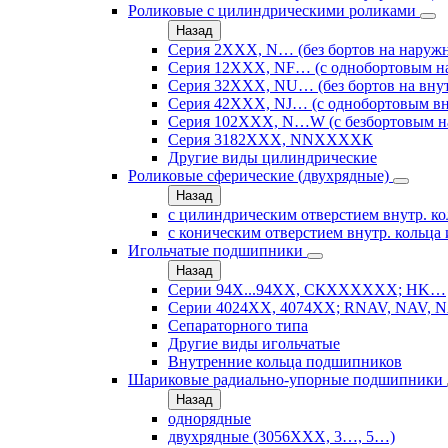
Роликовые с цилиндрическими роликами
Назад
Серия 2ХХХ, N… (без бортов на наружн
Серия 12ХХХ, NF… (с однобортовым н
Серия 32ХХХ, NU… (без бортов на внут
Серия 42ХХХ, NJ… (с однобортовым вн
Серия 102ХХХ, N…W (с безбортовым н
Серия 3182ХХХ, NNХХХХК
Другие виды цилиндрические
Роликовые сферические (двухрядные)
Назад
с цилиндрическим отверстием внутр. ко
с коническим отверстием внутр. кольца 
Игольчатые подшипники
Назад
Серии 94Х...94ХХ, СКХХХХХХ; HK…
Серии 4024ХХ, 4074ХХ; RNAV, NAV, N
Сепараторного типа
Другие виды игольчатые
Внутренние кольца подшипников
Шариковые радиально-упорные подшипники
Назад
однорядные
двухрядные (3056ХХХ, 3…, 5…)