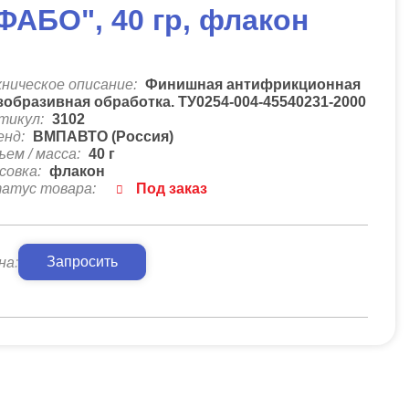
ФАБО", 40 гр, флакон
хническое описание:
Финишная антифрикционная
зобразивная обработка. ТУ0254-004-45540231-2000
тикул:
3102
енд:
ВМПАВТО (Россия)
ъем / масса:
40 г
совка:
флакон
атус товара:
Под заказ
Запросить
на: