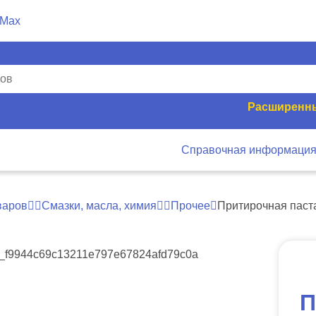
Расширенны
Справочная информаци
варов
Смазки, масла, химия
Прочее
Притирочная паста
П