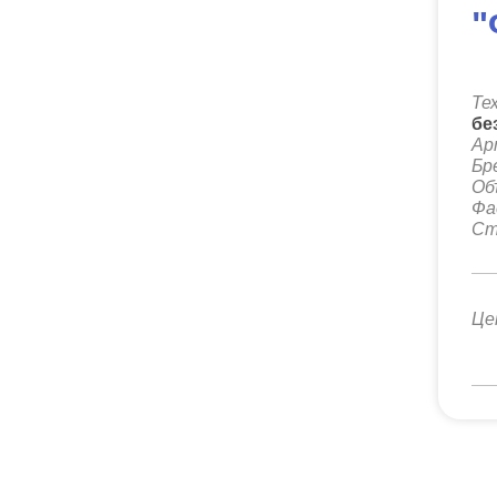
"
Те
бе
Ар
Бр
Об
Фа
Ст
Це