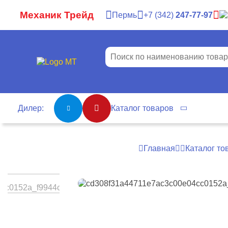
Механик Трейд
Пермь
7
342
247-77-97
Дилер:
Каталог товаров
Главная
Каталог то