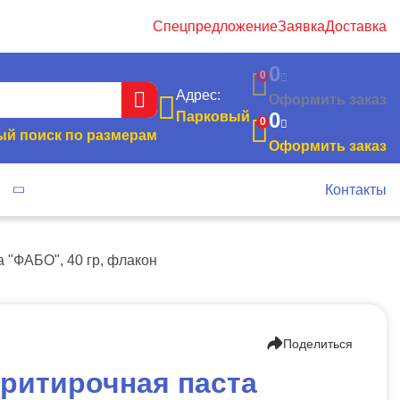
Спецпредложение
Заявка
Доставка
0
0
Адрес:
Оформить заказ
0
Парковый
0
й поиск по размерам
Оформить заказ
я
Контакты
 "ФАБО", 40 гр, флакон
Поделиться
ритирочная паста