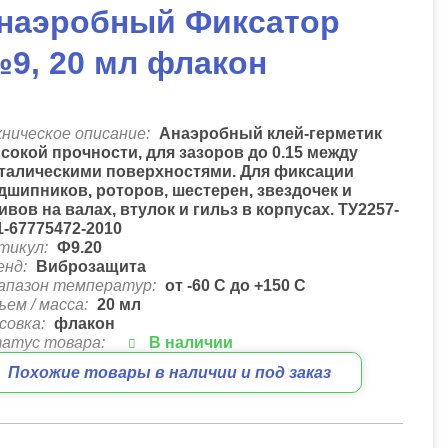
наэробный Фиксатор
9, 20 мл флакон
хническое описание:
Анаэробный клей-герметик
сокой прочности, для зазоров до 0.15 между
талическими поверхностями. Для фиксации
дшипников, роторов, шестерен, звездочек и
ивов на валах, втулок и гильз в корпусах. ТУ2257-
1-67775472-2010
тикул:
Ф9.20
енд:
Виброзащита
апазон температур:
от -60 С до +150 С
ъем / масса:
20 мл
совка:
флакон
атус товара:
В наличии
Похожие товары в наличии и под заказ