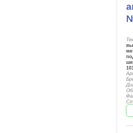
а
№
Те
вы
ме
по
шк
10
Ар
Бр
Ди
Об
Фа
Ст