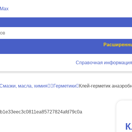
Расширенны
Справочная информаци
Смазки, масла, химия
Герметики
Клей-герметик анаэроб
К