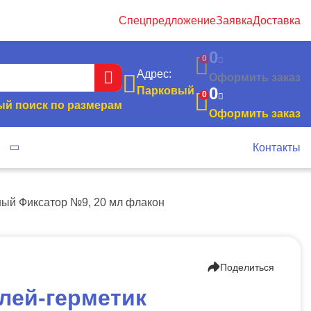
Спецпредложение
Заявка
Доставка
0
0
Адрес:
Оформить заказ
0
Парковый
0
й поиск по размерам
Оформить заказ
я
Контакты
ный Фиксатор №9, 20 мл флакон
Поделиться
лей-герметик