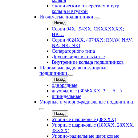
кольца
с коническим отверстием внутр.
кольца и втулкой
Игольчатые подшипники
Назад
Серии 94Х...94ХХ, СКХХХХХХ;
HK…
Серии 4024ХХ, 4074ХХ; RNAV, NAV,
NA, NK, NKI
Сепараторного типа
Другие виды игольчатые
Внутренние кольца подшипников
Шариковые радиально-упорные
подшипники
Назад
однорядные
двухрядные (3056ХХХ, 3…, 5…)
шпиндельные
Упорные и упорно-радиальные подшипники
Назад
Упорные шариковые (08XXX)
Упорные шариковые (18XXX, 28XXХ,
38ХХХ)
Упорно-радиальные шариковые