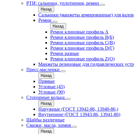
РТИ: сальники, уплотнения, ремни
Назад
Сальники (манжеты армированные) для валов
Ремни
Назад
Ремни клиновые профиль A
Ремни клиновые профиль B(Б)
Ремни клиновые профиль C(В)
Ремни клиновые профиль D(Г)
Ремни разные
Ремни клиновые профиль Z(О)
Манжеты резиновые для гидравлических устр
Пресс-масленки
Назад
Прямые
Угловые (45)
Угловые (90)
Стопорные кольца
Назад
Наружные (ГОСТ 13942-86, 13940-86,)
Внутренние (ГОСТ 13943-86, 13941-86)
Шайбы различные
Смазки, масла, химия
Назад