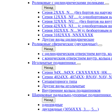
Роликовые с цилиндрическими роликами
Назад
Серия 2ХХХ, N… (без бортов на наружн
Серия 12ХХХ, NF… (с однобортовым н
Серия 32ХХХ, NU… (без бортов на внут
Серия 42ХХХ, NJ… (с однобортовым вн
Серия 102ХХХ, N…W (с безбортовым н
Серия 3182ХХХ, NNХХХХК
Другие виды цилиндрические
Роликовые сферические (двухрядные)
Назад
с цилиндрическим отверстием внутр. ко
с коническим отверстием внутр. кольца 
Игольчатые подшипники
Назад
Серии 94Х...94ХХ, СКХХХХХХ; HK…
Серии 4024ХХ, 4074ХХ; RNAV, NAV, N
Сепараторного типа
Другие виды игольчатые
Внутренние кольца подшипников
Шариковые радиально-упорные подшипники
Назад
однорядные
двухрядные (3056ХХХ, 3…, 5…)