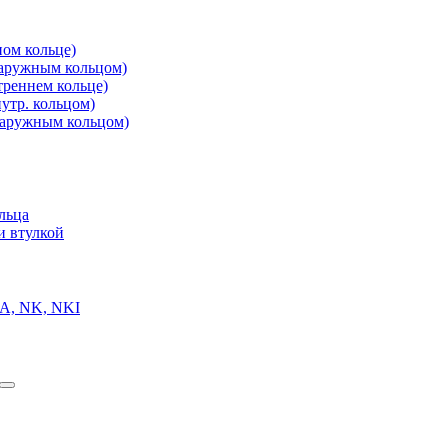
ом кольце)
аружным кольцом)
реннем кольце)
утр. кольцом)
аружным кольцом)
льца
и втулкой
A, NK, NKI