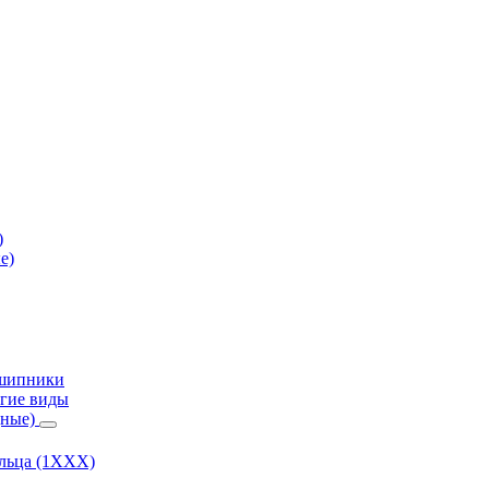
)
е)
дшипники
гие виды
дные)
ольца (1ХХХ)