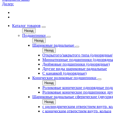
Дилер:
Каталог товаров
Назад
Подшипники
Назад
Шариковые радиальные
Назад
Открытого/закрытого типа (однорядные
Миниатюрные подшипники (однорядны
Дюймовые подшипники (однорядные)
Другие виды шариковые радиальные
С канавкой (однорядные)
Конические роликовые подшипники
Назад
Роликовые конические однорядные по
Роликовые конические подшипники дру
Шариковые радиальные сферические (двухря
Назад
с цилиндрическим отверстием внутр. к
с коническим отверстием внутр. кольца