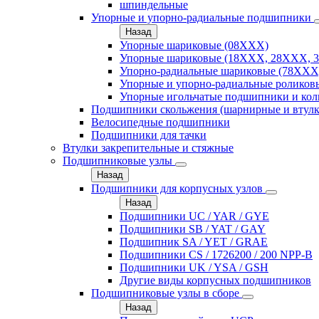
шпиндельные
Упорные и упорно-радиальные подшипники
Назад
Упорные шариковые (08XXX)
Упорные шариковые (18XXX, 28XXХ, 
Упорно-радиальные шариковые (78XXX
Упорные и упорно-радиальные роликов
Упорные игольчатые подшипники и кол
Подшипники скольжения (шарнирные и втулк
Велосипедные подшипники
Подшипники для тачки
Втулки закрепительные и стяжные
Подшипниковые узлы
Назад
Подшипники для корпусных узлов
Назад
Подшипники UC / YAR / GYE
Подшипники SB / YAT / GAY
Подшипник SA / YET / GRAE
Подшипники CS / 1726200 / 200 NPP-B
Подшипники UK / YSA / GSH
Другие виды корпусных подшипников
Подшипниковые узлы в сборе
Назад