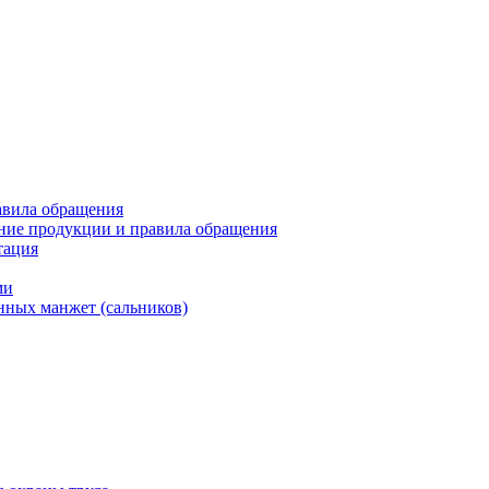
авила обращения
ние продукции и правила обращения
тация
ми
нных манжет (сальников)