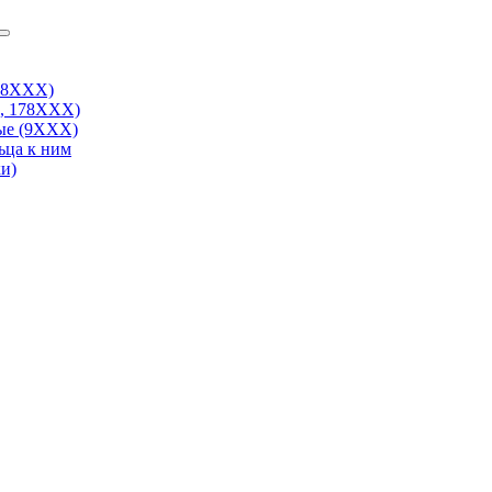
38ХХХ)
, 178ХХХ)
ые (9ХХХ)
ьца к ним
и)