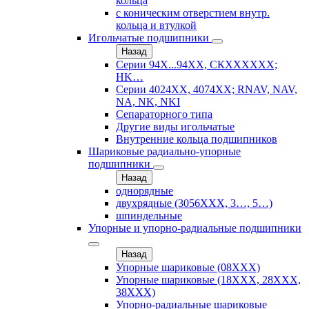
кольца
с коническим отверстием внутр.
кольца и втулкой
Игольчатые подшипники
Назад
Серии 94Х...94ХХ, СКХХХХХХ;
HK…
Серии 4024ХХ, 4074ХХ; RNAV, NAV,
NA, NK, NKI
Сепараторного типа
Другие виды игольчатые
Внутренние кольца подшипников
Шариковые радиально-упорные
подшипники
Назад
однорядные
двухрядные (3056ХХХ, 3…, 5…)
шпиндельные
Упорные и упорно-радиальные подшипники
Назад
Упорные шариковые (08XXX)
Упорные шариковые (18XXX, 28XXХ,
38ХХХ)
Упорно-радиальные шариковые