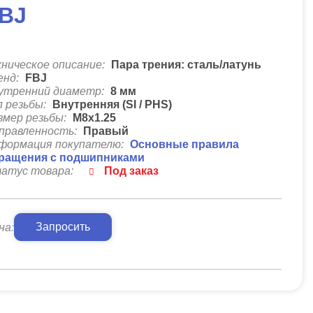
BJ
хническое описание:
Пара трения: сталь/латунь
енд:
FBJ
утренний диаметр:
8
мм
п резьбы:
Внутренняя (SI / PHS)
змер резьбы:
М8х1.25
правленность:
Правый
формация покупателю:
Основные правила
ращения с подшипниками
атус товара:
Под заказ
Запросить
на: