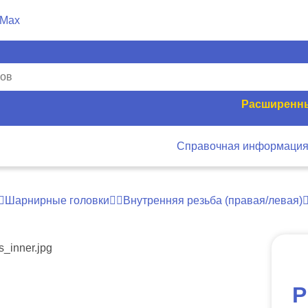
Расширенны
Справочная информаци
Шарнирные головки
Внутренняя резьба (правая/левая)
P