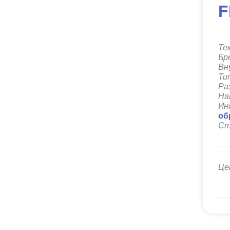
F
Те
Бр
Вн
Ти
Ра
На
Ин
об
Ст
Це