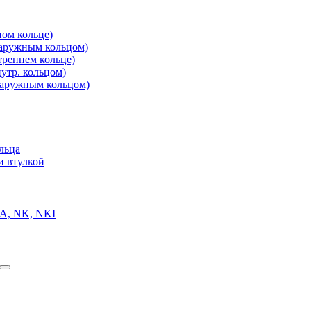
ом кольце)
аружным кольцом)
реннем кольце)
утр. кольцом)
аружным кольцом)
льца
и втулкой
A, NK, NKI