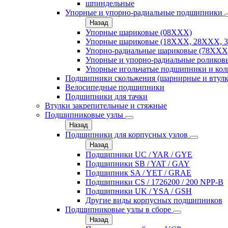
шпиндельные
Упорные и упорно-радиальные подшипники
Назад
Упорные шариковые (08XXX)
Упорные шариковые (18XXX, 28XXХ, 
Упорно-радиальные шариковые (78XXX
Упорные и упорно-радиальные роликов
Упорные игольчатые подшипники и кол
Подшипники скольжения (шарнирные и втулк
Велосипедные подшипники
Подшипники для тачки
Втулки закрепительные и стяжные
Подшипниковые узлы
Назад
Подшипники для корпусных узлов
Назад
Подшипники UC / YAR / GYE
Подшипники SB / YAT / GAY
Подшипник SA / YET / GRAE
Подшипники CS / 1726200 / 200 NPP-B
Подшипники UK / YSA / GSH
Другие виды корпусных подшипников
Подшипниковые узлы в сборе
Назад