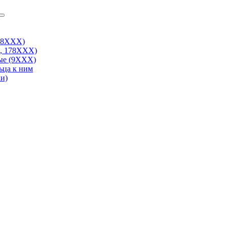
38ХХХ)
, 178ХХХ)
ые (9ХХХ)
ьца к ним
и)