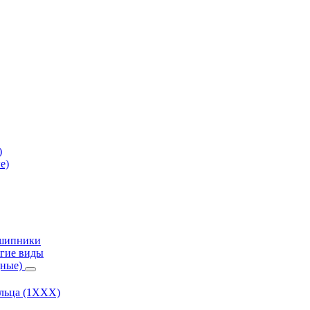
)
е)
дшипники
гие виды
дные)
ольца (1ХХХ)