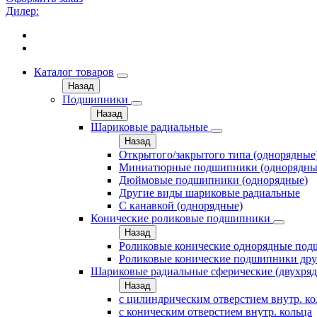
Дилер:
Каталог товаров
Назад
Подшипники
Назад
Шариковые радиальные
Назад
Открытого/закрытого типа (однорядные
Миниатюрные подшипники (однорядны
Дюймовые подшипники (однорядные)
Другие виды шариковые радиальные
С канавкой (однорядные)
Конические роликовые подшипники
Назад
Роликовые конические однорядные по
Роликовые конические подшипники дру
Шариковые радиальные сферические (двухря
Назад
с цилиндрическим отверстием внутр. к
с коническим отверстием внутр. кольца