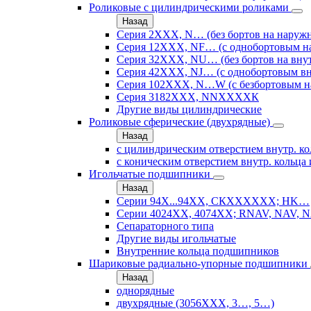
Роликовые с цилиндрическими роликами
Назад
Серия 2ХХХ, N… (без бортов на наружн
Серия 12ХХХ, NF… (с однобортовым н
Серия 32ХХХ, NU… (без бортов на внут
Серия 42ХХХ, NJ… (с однобортовым вн
Серия 102ХХХ, N…W (с безбортовым н
Серия 3182ХХХ, NNХХХХК
Другие виды цилиндрические
Роликовые сферические (двухрядные)
Назад
с цилиндрическим отверстием внутр. ко
с коническим отверстием внутр. кольца 
Игольчатые подшипники
Назад
Серии 94Х...94ХХ, СКХХХХХХ; HK…
Серии 4024ХХ, 4074ХХ; RNAV, NAV, N
Сепараторного типа
Другие виды игольчатые
Внутренние кольца подшипников
Шариковые радиально-упорные подшипники
Назад
однорядные
двухрядные (3056ХХХ, 3…, 5…)