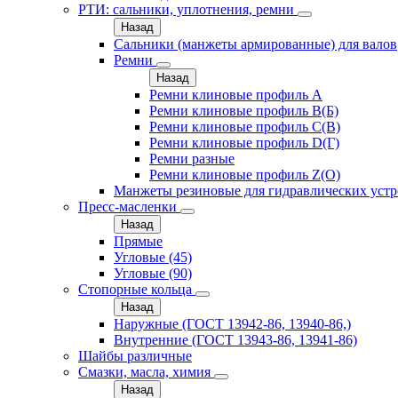
РТИ: сальники, уплотнения, ремни
Назад
Сальники (манжеты армированные) для валов
Ремни
Назад
Ремни клиновые профиль A
Ремни клиновые профиль B(Б)
Ремни клиновые профиль C(В)
Ремни клиновые профиль D(Г)
Ремни разные
Ремни клиновые профиль Z(О)
Манжеты резиновые для гидравлических устр
Пресс-масленки
Назад
Прямые
Угловые (45)
Угловые (90)
Стопорные кольца
Назад
Наружные (ГОСТ 13942-86, 13940-86,)
Внутренние (ГОСТ 13943-86, 13941-86)
Шайбы различные
Смазки, масла, химия
Назад