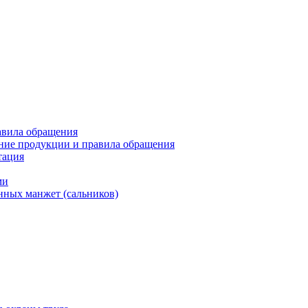
авила обращения
ние продукции и правила обращения
тация
ми
нных манжет (сальников)