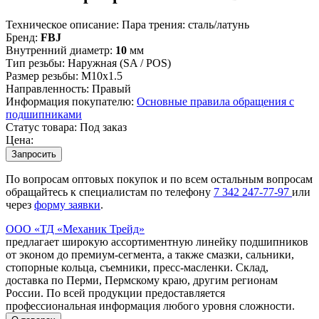
Техническое описание:
Пара трения: сталь/латунь
Бренд:
FBJ
Внутренний диаметр:
10
мм
Тип резьбы:
Наружная (SA / POS)
Размер резьбы:
М10х1.5
Направленность:
Правый
Информация покупателю:
Основные правила обращения с
подшипниками
Статус товара:
Под заказ
Цена:
Запросить
По вопросам оптовых покупок и по всем остальным вопросам
обращайтесь к специалистам по телефону
7
342
247-77-97
или
через
форму заявки
.
ООО «ТД «Механик Трейд»
предлагает широкую ассортиментную линейку подшипников
от эконом до премиум-сегмента, а также смазки, сальники,
стопорные кольца, съемники, пресс-масленки. Склад,
доставка по Перми, Пермскому краю, другим регионам
России. По всей продукции предоставляется
профессиональная информация любого уровня сложности.