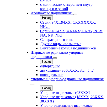
кольца
с коническим отверстием внутр.
кольца и втулкой
Игольчатые подшипники
Назад
Серии 94Х...94ХХ, СКХХХХХХ;
HK…
Серии 4024ХХ, 4074ХХ; RNAV, NAV,
NA, NK, NKI
Сепараторного типа
Другие виды игольчатые
Внутренние кольца подшипников
Шариковые радиально-упорные
подшипники
Назад
однорядные
двухрядные (3056ХХХ, 3…, 5…)
шпиндельные
Упорные и упорно-радиальные подшипники
Назад
Упорные шариковые (08XXX)
Упорные шариковые (18XXX, 28XXХ,
38ХХХ)
Упорно-радиальные шариковые