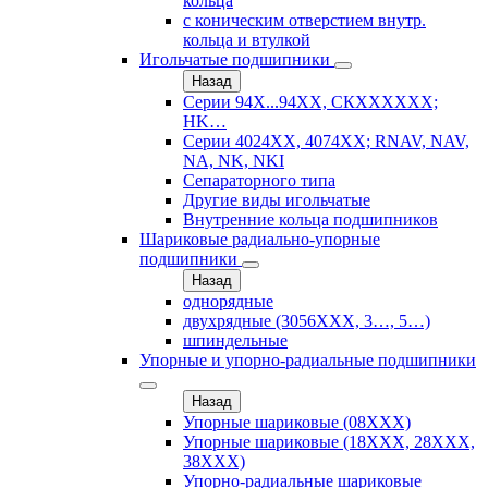
кольца
с коническим отверстием внутр.
кольца и втулкой
Игольчатые подшипники
Назад
Серии 94Х...94ХХ, СКХХХХХХ;
HK…
Серии 4024ХХ, 4074ХХ; RNAV, NAV,
NA, NK, NKI
Сепараторного типа
Другие виды игольчатые
Внутренние кольца подшипников
Шариковые радиально-упорные
подшипники
Назад
однорядные
двухрядные (3056ХХХ, 3…, 5…)
шпиндельные
Упорные и упорно-радиальные подшипники
Назад
Упорные шариковые (08XXX)
Упорные шариковые (18XXX, 28XXХ,
38ХХХ)
Упорно-радиальные шариковые