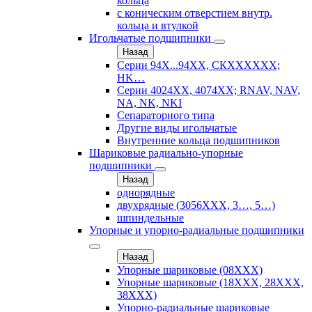
кольца
с коническим отверстием внутр.
кольца и втулкой
Игольчатые подшипники
Назад
Серии 94Х...94ХХ, СКХХХХХХ;
HK…
Серии 4024ХХ, 4074ХХ; RNAV, NAV,
NA, NK, NKI
Сепараторного типа
Другие виды игольчатые
Внутренние кольца подшипников
Шариковые радиально-упорные
подшипники
Назад
однорядные
двухрядные (3056ХХХ, 3…, 5…)
шпиндельные
Упорные и упорно-радиальные подшипники
Назад
Упорные шариковые (08XXX)
Упорные шариковые (18XXX, 28XXХ,
38ХХХ)
Упорно-радиальные шариковые