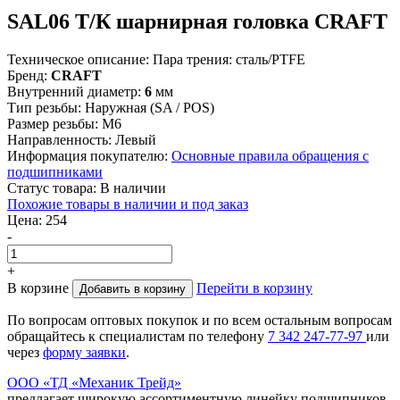
SAL06 Т/К шарнирная головка CRAFT
Техническое описание:
Пара трения: сталь/PTFE
Бренд:
CRAFT
Внутренний диаметр:
6
мм
Тип резьбы:
Наружная (SA / POS)
Размер резьбы:
М6
Направленность:
Левый
Информация покупателю:
Основные правила обращения с
подшипниками
Статус товара:
В наличии
Похожие товары в наличии и под заказ
Цена:
254
-
+
В корзине
Перейти в корзину
Добавить в корзину
По вопросам оптовых покупок и по всем остальным вопросам
обращайтесь к специалистам по телефону
7
342
247-77-97
или
через
форму заявки
.
ООО «ТД «Механик Трейд»
предлагает широкую ассортиментную линейку подшипников