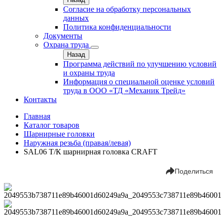
Согласие на обработку персональных
данных
Политика конфиденциальности
Документы
Охрана труда
Назад
Программа действий по улучшению условий
и охраны труда
Информация о специальной оценке условий
труда в ООО «ТД «Механик Трейд»
Контакты
Главная
Каталог товаров
Шарнирные головки
Наружная резьба (правая/левая)
SAL06 Т/К шарнирная головка CRAFT
Поделиться