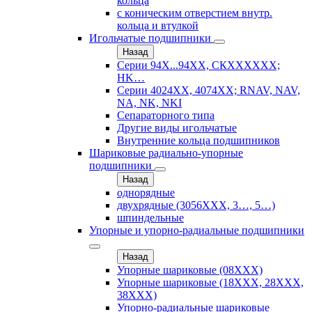
кольца
с коническим отверстием внутр.
кольца и втулкой
Игольчатые подшипники
Назад
Серии 94Х...94ХХ, СКХХХХХХ;
HK…
Серии 4024ХХ, 4074ХХ; RNAV, NAV,
NA, NK, NKI
Сепараторного типа
Другие виды игольчатые
Внутренние кольца подшипников
Шариковые радиально-упорные
подшипники
Назад
однорядные
двухрядные (3056ХХХ, 3…, 5…)
шпиндельные
Упорные и упорно-радиальные подшипники
Назад
Упорные шариковые (08XXX)
Упорные шариковые (18XXX, 28XXХ,
38ХХХ)
Упорно-радиальные шариковые