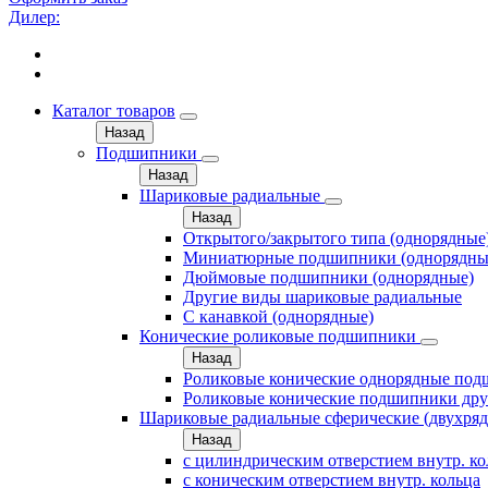
Дилер:
Каталог товаров
Назад
Подшипники
Назад
Шариковые радиальные
Назад
Открытого/закрытого типа (однорядные
Миниатюрные подшипники (однорядны
Дюймовые подшипники (однорядные)
Другие виды шариковые радиальные
С канавкой (однорядные)
Конические роликовые подшипники
Назад
Роликовые конические однорядные по
Роликовые конические подшипники дру
Шариковые радиальные сферические (двухря
Назад
с цилиндрическим отверстием внутр. к
с коническим отверстием внутр. кольца