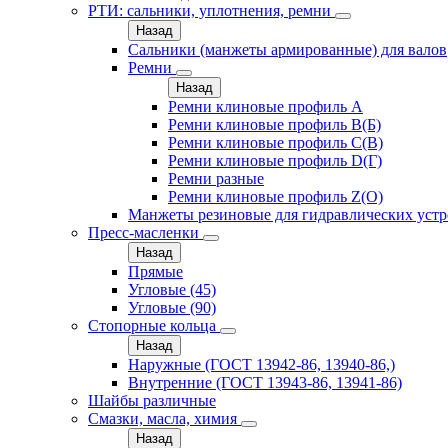
РТИ: сальники, уплотнения, ремни
Назад
Сальники (манжеты армированные) для валов
Ремни
Назад
Ремни клиновые профиль A
Ремни клиновые профиль B(Б)
Ремни клиновые профиль C(В)
Ремни клиновые профиль D(Г)
Ремни разные
Ремни клиновые профиль Z(О)
Манжеты резиновые для гидравлических устр
Пресс-масленки
Назад
Прямые
Угловые (45)
Угловые (90)
Стопорные кольца
Назад
Наружные (ГОСТ 13942-86, 13940-86,)
Внутренние (ГОСТ 13943-86, 13941-86)
Шайбы различные
Смазки, масла, химия
Назад