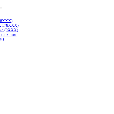
38ХХХ)
, 178ХХХ)
ые (9ХХХ)
ьца к ним
и)