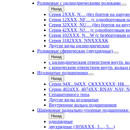
Роликовые с цилиндрическими роликами
Назад
Серия 2ХХХ, N… (без бортов на наружн
Серия 12ХХХ, NF… (с однобортовым н
Серия 32ХХХ, NU… (без бортов на внут
Серия 42ХХХ, NJ… (с однобортовым вн
Серия 102ХХХ, N…W (с безбортовым н
Серия 3182ХХХ, NNХХХХК
Другие виды цилиндрические
Роликовые сферические (двухрядные)
Назад
с цилиндрическим отверстием внутр. ко
с коническим отверстием внутр. кольца 
Игольчатые подшипники
Назад
Серии 94Х...94ХХ, СКХХХХХХ; HK…
Серии 4024ХХ, 4074ХХ; RNAV, NAV, N
Сепараторного типа
Другие виды игольчатые
Внутренние кольца подшипников
Шариковые радиально-упорные подшипники
Назад
однорядные
двухрядные (3056ХХХ, 3…, 5…)