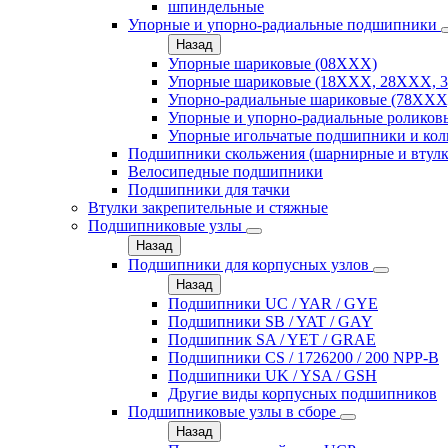
шпиндельные
Упорные и упорно-радиальные подшипники
Назад
Упорные шариковые (08XXX)
Упорные шариковые (18XXX, 28XXХ, 
Упорно-радиальные шариковые (78XXX
Упорные и упорно-радиальные роликов
Упорные игольчатые подшипники и кол
Подшипники скольжения (шарнирные и втулк
Велосипедные подшипники
Подшипники для тачки
Втулки закрепительные и стяжные
Подшипниковые узлы
Назад
Подшипники для корпусных узлов
Назад
Подшипники UC / YAR / GYE
Подшипники SB / YAT / GAY
Подшипник SA / YET / GRAE
Подшипники CS / 1726200 / 200 NPP-B
Подшипники UK / YSA / GSH
Другие виды корпусных подшипников
Подшипниковые узлы в сборе
Назад