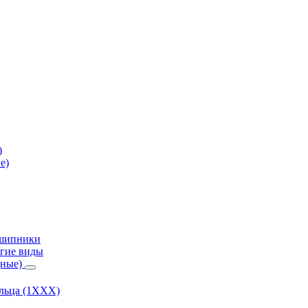
)
е)
дшипники
гие виды
дные)
ольца (1ХХХ)