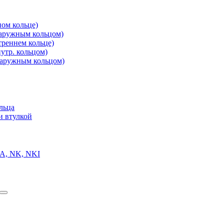
ом кольце)
аружным кольцом)
реннем кольце)
утр. кольцом)
аружным кольцом)
льца
и втулкой
A, NK, NKI