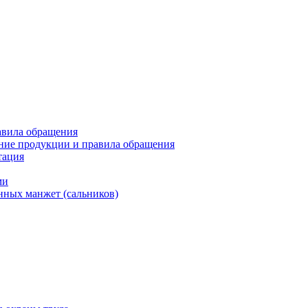
авила обращения
ние продукции и правила обращения
тация
ми
нных манжет (сальников)