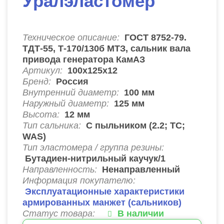
Уралэластомер
Техническое описание:
ГОСТ 8752-79.
ТДТ-55, Т-170/130б МТЗ, сальник вала
привода генератора КамАЗ
Артикул:
100х125х12
Бренд:
Россия
Внутренний диаметр:
100
мм
Наружный диаметр:
125
мм
Высота:
12
мм
Тип сальника:
C пыльником (2.2; ТС;
WAS)
Тип эластомера / группа резины:
Бутадиен-нитрильный каучук/1
Направленность:
Ненаправленный
Информация покупателю:
Эксплуатационные характеристики
армированных манжет (сальников)
Статус товара:
В наличии