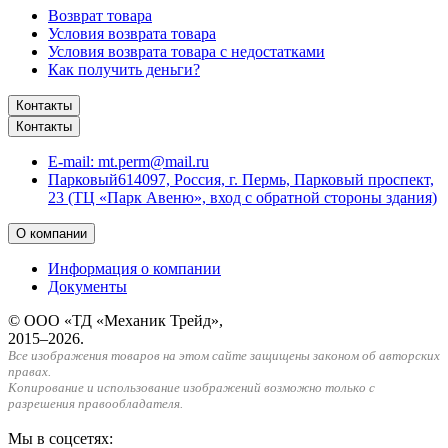
Возврат товара
Условия возврата товара
Условия возврата товара с недостатками
Как получить деньги?
Контакты
Контакты
E-mail:
mt.perm@mail.ru
Парковый
614097, Россия, г. Пермь, Парковый проспект,
23 (ТЦ «Парк Авеню», вход с обратной стороны здания)
О компании
Информация о компании
Документы
© ООО «ТД «Механик Трейд»,
2015–2026.
Все изображения товаров на этом сайте защищены законом об авторских
правах.
Копирование и использование изображений возможно только с
разрешения правообладателя.
Мы в соцсетях: