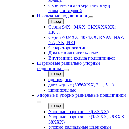
кольца
с коническим отверстием внутр.
кольца и втулкой
Игольчатые подшипники
Назад
Серии 94Х...94ХХ, СКХХХХХХ;
HK…
Серии 4024ХХ, 4074ХХ; RNAV, NAV,
NA, NK, NKI
Сепараторного типа
Другие виды игольчатые
Внутренние кольца подшипников
Шариковые радиально-упорные
подшипники
Назад
однорядные
двухрядные (3056ХХХ, 3…, 5…)
шпиндельные
Упорные и упорно-радиальные подшипники
Назад
Упорные шариковые (08XXX)
Упорные шариковые (18XXX, 28XXХ,
38ХХХ)
Упорно-радиальные шариковые