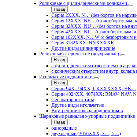
Роликовые с цилиндрическими роликами
Назад
Серия 2ХХХ, N… (без бортов на наружн
Серия 12ХХХ, NF… (с однобортовым н
Серия 32ХХХ, NU… (без бортов на внут
Серия 42ХХХ, NJ… (с однобортовым вн
Серия 102ХХХ, N…W (с безбортовым н
Серия 3182ХХХ, NNХХХХК
Другие виды цилиндрические
Роликовые сферические (двухрядные)
Назад
с цилиндрическим отверстием внутр. ко
с коническим отверстием внутр. кольца 
Игольчатые подшипники
Назад
Серии 94Х...94ХХ, СКХХХХХХ; HK…
Серии 4024ХХ, 4074ХХ; RNAV, NAV, N
Сепараторного типа
Другие виды игольчатые
Внутренние кольца подшипников
Шариковые радиально-упорные подшипники
Назад
однорядные
двухрядные (3056ХХХ, 3…, 5…)