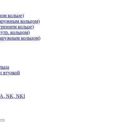
ом кольце)
аружным кольцом)
реннем кольце)
утр. кольцом)
аружным кольцом)
льца
и втулкой
A, NK, NKI