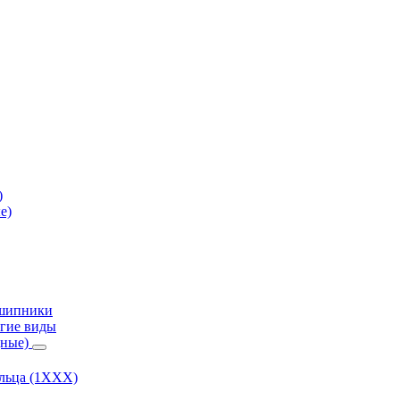
)
е)
дшипники
гие виды
дные)
ольца (1ХХХ)