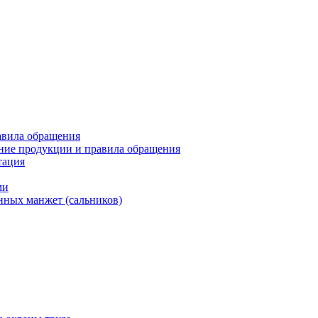
авила обращения
ние продукции и правила обращения
тация
ми
нных манжет (сальников)