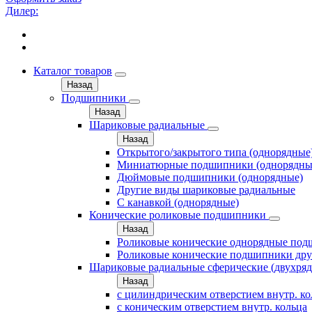
Дилер:
Каталог товаров
Назад
Подшипники
Назад
Шариковые радиальные
Назад
Открытого/закрытого типа (однорядные
Миниатюрные подшипники (однорядны
Дюймовые подшипники (однорядные)
Другие виды шариковые радиальные
С канавкой (однорядные)
Конические роликовые подшипники
Назад
Роликовые конические однорядные по
Роликовые конические подшипники дру
Шариковые радиальные сферические (двухря
Назад
с цилиндрическим отверстием внутр. к
с коническим отверстием внутр. кольца