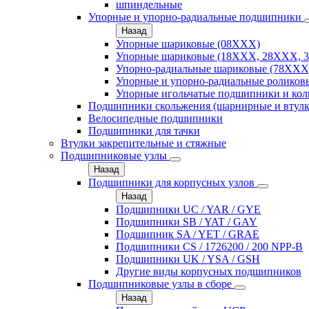
шпиндельные
Упорные и упорно-радиальные подшипники
Назад
Упорные шариковые (08XXX)
Упорные шариковые (18XXX, 28XXХ, 
Упорно-радиальные шариковые (78XXX
Упорные и упорно-радиальные роликов
Упорные игольчатые подшипники и кол
Подшипники скольжения (шарнирные и втулк
Велосипедные подшипники
Подшипники для тачки
Втулки закрепительные и стяжные
Подшипниковые узлы
Назад
Подшипники для корпусных узлов
Назад
Подшипники UC / YAR / GYE
Подшипники SB / YAT / GAY
Подшипник SA / YET / GRAE
Подшипники CS / 1726200 / 200 NPP-B
Подшипники UK / YSA / GSH
Другие виды корпусных подшипников
Подшипниковые узлы в сборе
Назад