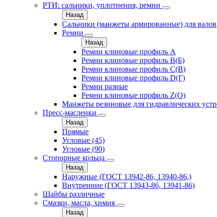
РТИ: сальники, уплотнения, ремни
Назад
Сальники (манжеты армированные) для валов
Ремни
Назад
Ремни клиновые профиль A
Ремни клиновые профиль B(Б)
Ремни клиновые профиль C(В)
Ремни клиновые профиль D(Г)
Ремни разные
Ремни клиновые профиль Z(О)
Манжеты резиновые для гидравлических устр
Пресс-масленки
Назад
Прямые
Угловые (45)
Угловые (90)
Стопорные кольца
Назад
Наружные (ГОСТ 13942-86, 13940-86,)
Внутренние (ГОСТ 13943-86, 13941-86)
Шайбы различные
Смазки, масла, химия
Назад