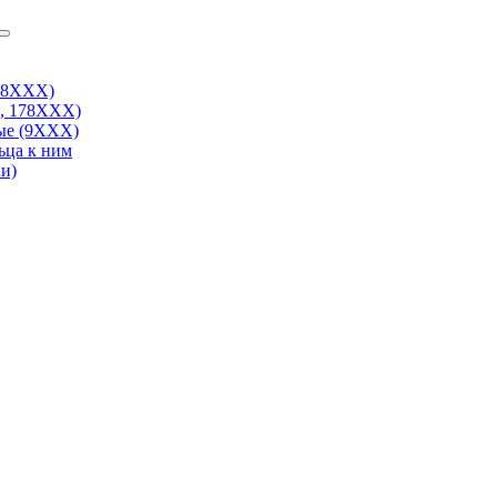
38ХХХ)
, 178ХХХ)
ые (9ХХХ)
ьца к ним
и)