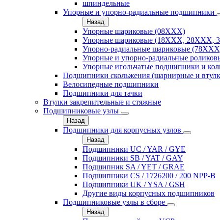
шпиндельные
Упорные и упорно-радиальные подшипники
Назад
Упорные шариковые (08XXX)
Упорные шариковые (18XXX, 28XXХ, 
Упорно-радиальные шариковые (78XXX
Упорные и упорно-радиальные роликов
Упорные игольчатые подшипники и кол
Подшипники скольжения (шарнирные и втулк
Велосипедные подшипники
Подшипники для тачки
Втулки закрепительные и стяжные
Подшипниковые узлы
Назад
Подшипники для корпусных узлов
Назад
Подшипники UC / YAR / GYE
Подшипники SB / YAT / GAY
Подшипник SA / YET / GRAE
Подшипники CS / 1726200 / 200 NPP-B
Подшипники UK / YSA / GSH
Другие виды корпусных подшипников
Подшипниковые узлы в сборе
Назад