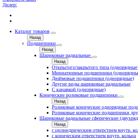
Дилер:
Каталог товаров
Назад
Подшипники
Назад
Шариковые радиальные
Назад
Открытого/закрытого типа (однорядные
Миниатюрные подшипники (однорядны
Дюймовые подшипники (однорядные)
Другие виды шариковые радиальные
С канавкой (однорядные)
Конические роликовые подшипники
Назад
Роликовые конические однорядные по
Роликовые конические подшипники дру
Шариковые радиальные сферические (двухря
Назад
с цилиндрическим отверстием внутр. к
с коническим отверстием внутр. кольца