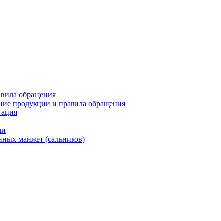
авила обращения
ние продукции и правила обращения
тация
ми
нных манжет (сальников)