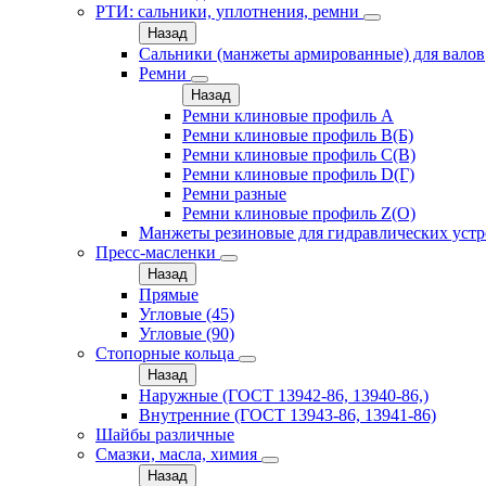
РТИ: сальники, уплотнения, ремни
Назад
Сальники (манжеты армированные) для валов
Ремни
Назад
Ремни клиновые профиль A
Ремни клиновые профиль B(Б)
Ремни клиновые профиль C(В)
Ремни клиновые профиль D(Г)
Ремни разные
Ремни клиновые профиль Z(О)
Манжеты резиновые для гидравлических устр
Пресс-масленки
Назад
Прямые
Угловые (45)
Угловые (90)
Стопорные кольца
Назад
Наружные (ГОСТ 13942-86, 13940-86,)
Внутренние (ГОСТ 13943-86, 13941-86)
Шайбы различные
Смазки, масла, химия
Назад