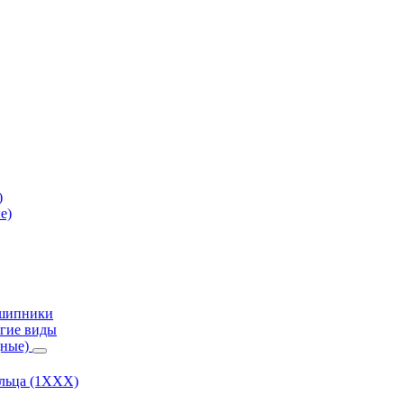
)
е)
дшипники
гие виды
дные)
ольца (1ХХХ)