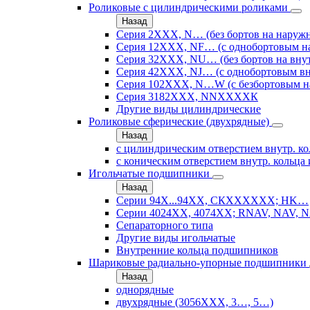
Роликовые с цилиндрическими роликами
Назад
Серия 2ХХХ, N… (без бортов на наружн
Серия 12ХХХ, NF… (с однобортовым н
Серия 32ХХХ, NU… (без бортов на внут
Серия 42ХХХ, NJ… (с однобортовым вн
Серия 102ХХХ, N…W (с безбортовым н
Серия 3182ХХХ, NNХХХХК
Другие виды цилиндрические
Роликовые сферические (двухрядные)
Назад
с цилиндрическим отверстием внутр. ко
с коническим отверстием внутр. кольца 
Игольчатые подшипники
Назад
Серии 94Х...94ХХ, СКХХХХХХ; HK…
Серии 4024ХХ, 4074ХХ; RNAV, NAV, N
Сепараторного типа
Другие виды игольчатые
Внутренние кольца подшипников
Шариковые радиально-упорные подшипники
Назад
однорядные
двухрядные (3056ХХХ, 3…, 5…)