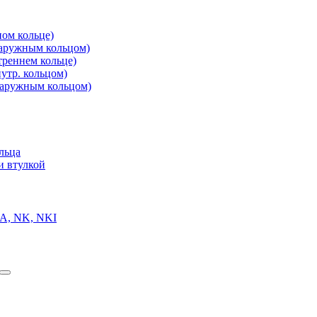
ом кольце)
аружным кольцом)
реннем кольце)
утр. кольцом)
аружным кольцом)
льца
и втулкой
A, NK, NKI