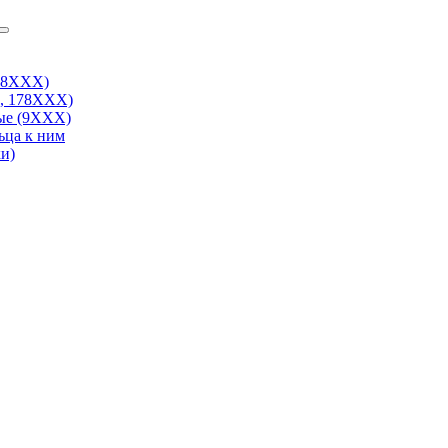
38ХХХ)
, 178ХХХ)
ые (9ХХХ)
ьца к ним
и)