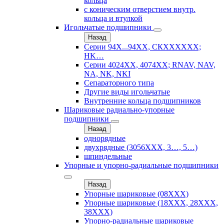
кольца
с коническим отверстием внутр.
кольца и втулкой
Игольчатые подшипники
Назад
Серии 94Х...94ХХ, СКХХХХХХ;
HK…
Серии 4024ХХ, 4074ХХ; RNAV, NAV,
NA, NK, NKI
Сепараторного типа
Другие виды игольчатые
Внутренние кольца подшипников
Шариковые радиально-упорные
подшипники
Назад
однорядные
двухрядные (3056ХХХ, 3…, 5…)
шпиндельные
Упорные и упорно-радиальные подшипники
Назад
Упорные шариковые (08XXX)
Упорные шариковые (18XXX, 28XXХ,
38ХХХ)
Упорно-радиальные шариковые