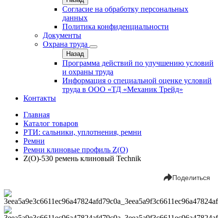
Согласие на обработку персональных
данных
Политика конфиденциальности
Документы
Охрана труда
Назад
Программа действий по улучшению условий
и охраны труда
Информация о специальной оценке условий
труда в ООО «ТД «Механик Трейд»
Контакты
Главная
Каталог товаров
РТИ: сальники, уплотнения, ремни
Ремни
Ремни клиновые профиль Z(О)
Z(О)-530 ремень клиновый Technik
Поделиться