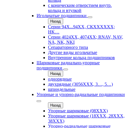
кольца
с коническим отверстием внутр.
кольца и втулкой
Игольчатые подшипники
Назад
Серии 94Х...94ХХ, СКХХХХХХ;
HK…
Серии 4024ХХ, 4074ХХ; RNAV, NAV,
NA, NK, NKI
Сепараторного типа
Другие виды игольчатые
Внутренние кольца подшипников
Шариковые радиально-упорные
подшипники
Назад
однорядные
двухрядные (3056ХХХ, 3…, 5…)
шпиндельные
Упорные и упорно-радиальные подшипники
Назад
Упорные шариковые (08XXX)
Упорные шариковые (18XXX, 28XXХ,
38ХХХ)
Упорно-радиальные шариковые