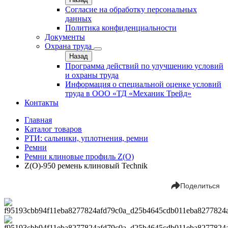
Согласие на обработку персональных
данных
Политика конфиденциальности
Документы
Охрана труда
Назад
Программа действий по улучшению условий
и охраны труда
Информация о специальной оценке условий
труда в ООО «ТД «Механик Трейд»
Контакты
Главная
Каталог товаров
РТИ: сальники, уплотнения, ремни
Ремни
Ремни клиновые профиль Z(О)
Z(О)-950 ремень клиновый Technik
Поделиться