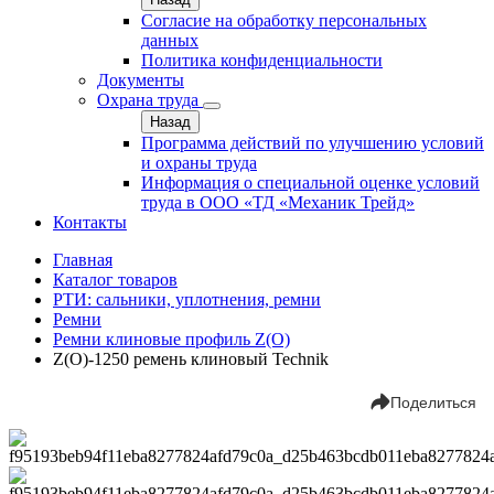
Согласие на обработку персональных
данных
Политика конфиденциальности
Документы
Охрана труда
Назад
Программа действий по улучшению условий
и охраны труда
Информация о специальной оценке условий
труда в ООО «ТД «Механик Трейд»
Контакты
Главная
Каталог товаров
РТИ: сальники, уплотнения, ремни
Ремни
Ремни клиновые профиль Z(О)
Z(О)-1250 ремень клиновый Technik
Поделиться