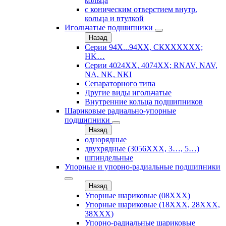
кольца
с коническим отверстием внутр.
кольца и втулкой
Игольчатые подшипники
Назад
Серии 94Х...94ХХ, СКХХХХХХ;
HK…
Серии 4024ХХ, 4074ХХ; RNAV, NAV,
NA, NK, NKI
Сепараторного типа
Другие виды игольчатые
Внутренние кольца подшипников
Шариковые радиально-упорные
подшипники
Назад
однорядные
двухрядные (3056ХХХ, 3…, 5…)
шпиндельные
Упорные и упорно-радиальные подшипники
Назад
Упорные шариковые (08XXX)
Упорные шариковые (18XXX, 28XXХ,
38ХХХ)
Упорно-радиальные шариковые