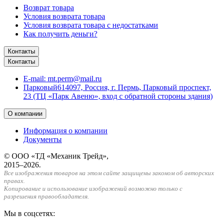
Возврат товара
Условия возврата товара
Условия возврата товара с недостатками
Как получить деньги?
Контакты
Контакты
E-mail:
mt.perm@mail.ru
Парковый
614097, Россия, г. Пермь, Парковый проспект,
23 (ТЦ «Парк Авеню», вход с обратной стороны здания)
О компании
Информация о компании
Документы
© ООО «ТД «Механик Трейд»,
2015–2026.
Все изображения товаров на этом сайте защищены законом об авторских
правах.
Копирование и использование изображений возможно только с
разрешения правообладателя.
Мы в соцсетях: