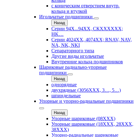
кольца
с коническим отверстием внутр.
кольца и втулкой
Игольчатые подшипники
Назад
Серии 94Х...94ХХ, СКХХХХХХ;
HK…
Серии 4024ХХ, 4074ХХ; RNAV, NAV,
NA, NK, NKI
Сепараторного типа
Другие виды игольчатые
Внутренние кольца подшипников
Шариковые радиально-упорные
подшипники
Назад
однорядные
двухрядные (3056ХХХ, 3…, 5…)
шпиндельные
Упорные и упорно-радиальные подшипники
Назад
Упорные шариковые (08XXX)
Упорные шариковые (18XXX, 28XXХ,
38ХХХ)
Упорно-радиальные шариковые