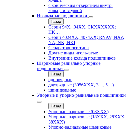
кольца
с коническим отверстием внутр.
кольца и втулкой
Игольчатые подшипники
Назад
Серии 94Х...94ХХ, СКХХХХХХ;
HK…
Серии 4024ХХ, 4074ХХ; RNAV, NAV,
NA, NK, NKI
Сепараторного типа
Другие виды игольчатые
Внутренние кольца подшипников
Шариковые радиально-упорные
подшипники
Назад
однорядные
двухрядные (3056ХХХ, 3…, 5…)
шпиндельные
Упорные и упорно-радиальные подшипники
Назад
Упорные шариковые (08XXX)
Упорные шариковые (18XXX, 28XXХ,
38ХХХ)
Упорно-радиальные шариковые