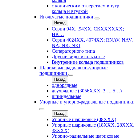
кольца
с коническим отверстием внутр.
кольца и втулкой
Игольчатые подшипники
Назад
Серии 94Х...94ХХ, СКХХХХХХ;
HK…
Серии 4024ХХ, 4074ХХ; RNAV, NAV,
NA, NK, NKI
Сепараторного типа
Другие виды игольчатые
Внутренние кольца подшипников
Шариковые радиально-упорные
подшипники
Назад
однорядные
двухрядные (3056ХХХ, 3…, 5…)
шпиндельные
Упорные и упорно-радиальные подшипники
Назад
Упорные шариковые (08XXX)
Упорные шариковые (18XXX, 28XXХ,
38ХХХ)
Упорно-радиальные шариковые