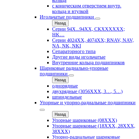
кольца
с коническим отверстием внутр.
кольца и втулкой
Игольчатые подшипники
Назад
Серии 94Х...94ХХ, СКХХХХХХ;
HK…
Серии 4024ХХ, 4074ХХ; RNAV, NAV,
NA, NK, NKI
Сепараторного типа
Другие виды игольчатые
Внутренние кольца подшипников
Шариковые радиально-упорные
подшипники
Назад
однорядные
двухрядные (3056ХХХ, 3…, 5…)
шпиндельные
Упорные и упорно-радиальные подшипники
Назад
Упорные шариковые (08XXX)
Упорные шариковые (18XXX, 28XXХ,
38ХХХ)
Упорно-радиальные шариковые