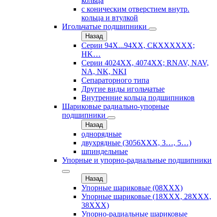
кольца
с коническим отверстием внутр.
кольца и втулкой
Игольчатые подшипники
Назад
Серии 94Х...94ХХ, СКХХХХХХ;
HK…
Серии 4024ХХ, 4074ХХ; RNAV, NAV,
NA, NK, NKI
Сепараторного типа
Другие виды игольчатые
Внутренние кольца подшипников
Шариковые радиально-упорные
подшипники
Назад
однорядные
двухрядные (3056ХХХ, 3…, 5…)
шпиндельные
Упорные и упорно-радиальные подшипники
Назад
Упорные шариковые (08XXX)
Упорные шариковые (18XXX, 28XXХ,
38ХХХ)
Упорно-радиальные шариковые